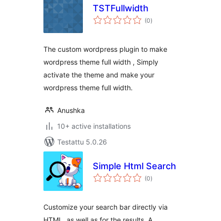
TSTFullwidth
arvosanat
(0
)
yhteensä
The custom wordpress plugin to make
wordpress theme full width , Simply
activate the theme and make your
wordpress theme full width.
Anushka
10+ active installations
Testattu 5.0.26
Simple Html Search
arvosanat
(0
)
yhteensä
Customize your search bar directly via
HTML, as well as for the results. A