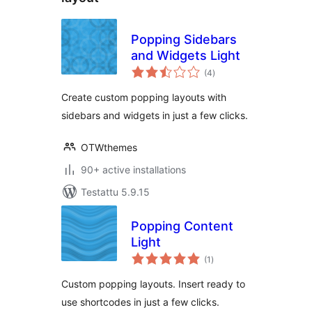
Popping Sidebars
and Widgets Light
arvosanat
(4
)
yhteensä
Create custom popping layouts with
sidebars and widgets in just a few clicks.
OTWthemes
90+ active installations
Testattu 5.9.15
Popping Content
Light
arvosanat
(1
)
yhteensä
Custom popping layouts. Insert ready to
use shortcodes in just a few clicks.