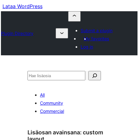
Lataa WordPress
Submit a plugin
Plugin Directory
My favorites
Log in
Etsi
All
Community
Commercial
Lisäosan avainsana:
custom
layout