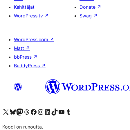
Kehittäjät
Donate
↗
WordPress.tv
↗
Swag
↗
WordPress.com
↗
Matt
↗
bbPress
↗
BuddyPress
↗
Visit our X (formerly Twitter) account
Visit our Bluesky account
Visit our Mastodon account
Visit our Threads account
Visit our Facebook page
Visit our Instagram account
Visit our LinkedIn account
Visit our TikTok account
Näytä YouTube-kanava
Visit our Tumblr account
Koodi on runoutta.