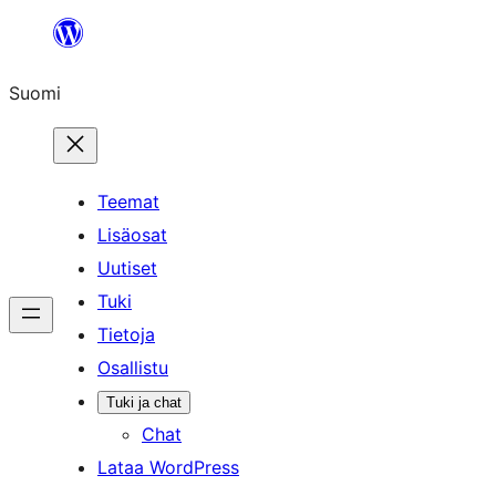
Siirry
sisältöön
Suomi
Teemat
Lisäosat
Uutiset
Tuki
Tietoja
Osallistu
Tuki ja chat
Chat
Lataa WordPress