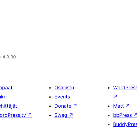
u 4.9.30
ppaat
Osallistu
WordPres
uki
Events
↗
hittäjät
Donate
↗
Matt
↗
ordPress.tv
↗
Swag
↗
bbPress
BuddyPre