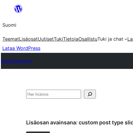
Siirry
sisältöön
Suomi
Teemat
Lisäosat
Uutiset
Tuki
Tietoja
Osallistu
Tuki ja chat
La
Lataa WordPress
Plugin Directory
Etsi
Lisäosan avainsana:
custom post type sli