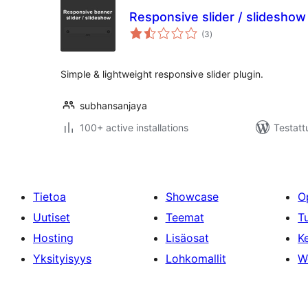
Responsive slider / slideshow
arvosanat
(3
)
yhteensä
Simple & lightweight responsive slider plugin.
subhansanjaya
100+ active installations
Testatt
Tietoa
Showcase
O
Uutiset
Teemat
T
Hosting
Lisäosat
Ke
Yksityisyys
Lohkomallit
W