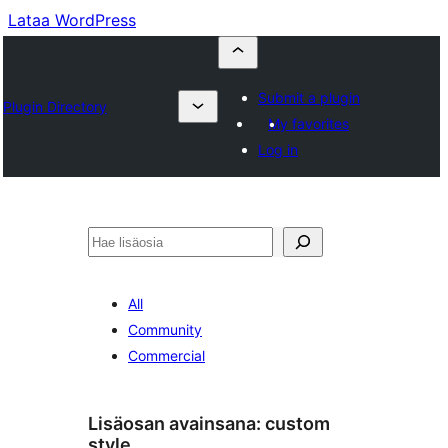
Lataa WordPress
Submit a plugin
Plugin Directory
My favorites
Log in
Etsi
All
Community
Commercial
Lisäosan avainsana:
custom
style