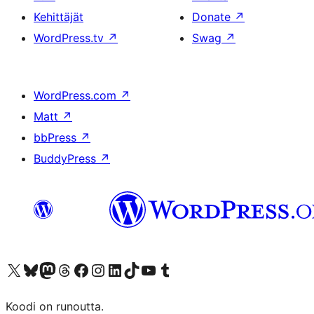
Kehittäjät
Donate
↗
WordPress.tv
↗
Swag
↗
WordPress.com
↗
Matt
↗
bbPress
↗
BuddyPress
↗
Visit our X (formerly Twitter) account
Visit our Bluesky account
Visit our Mastodon account
Visit our Threads account
Visit our Facebook page
Visit our Instagram account
Visit our LinkedIn account
Visit our TikTok account
Näytä YouTube-kanava
Visit our Tumblr account
Koodi on runoutta.