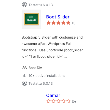
Testattu 6.0.13
Boot Slider
arvosanat
(1
)
yhteensä
Bootstrap 5 Slider with customize and
awosome ui/ux. Wordpress Full
functional. Use Shortcode [boot_slider
id=" "] or [boot_slider id=" …
Boot Div
10+ active installations
Testattu 6.0.13
Qamar
arvosanat
(0
)
yhteensä