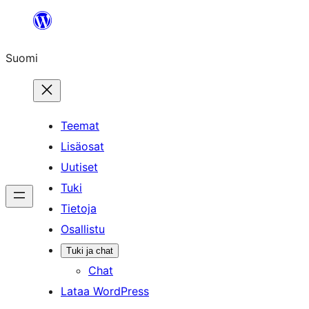
Siirry
sisältöön
Suomi
Teemat
Lisäosat
Uutiset
Tuki
Tietoja
Osallistu
Tuki ja chat
Chat
Lataa WordPress