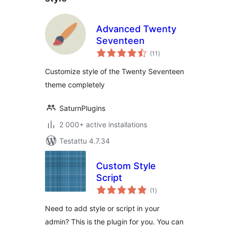
Advanced Twenty
Seventeen
arvosanat
(11
)
yhteensä
Customize style of the Twenty Seventeen
theme completely
SaturnPlugins
2 000+ active installations
Testattu 4.7.34
Custom Style
Script
arvosanat
(1
)
yhteensä
Need to add style or script in your
admin? This is the plugin for you. You can