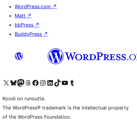
WordPress.com
↗
Matt
↗
bbPress
↗
BuddyPress
↗
Visit our X (formerly Twitter) account
Visit our Bluesky account
Visit our Mastodon account
Visit our Threads account
Visit our Facebook page
Visit our Instagram account
Visit our LinkedIn account
Visit our TikTok account
Näytä YouTube-kanava
Visit our Tumblr account
Koodi on runoutta.
The WordPress® trademark is the intellectual property
of the WordPress Foundation.