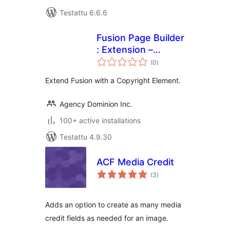
Testattu 6.6.6
Fusion Page Builder
: Extension –
arvosanat
Copyright
(0
)
yhteensä
Extend Fusion with a Copyright Element.
Agency Dominion Inc.
100+ active installations
Testattu 4.9.30
ACF Media Credit
arvosanat
(3
)
yhteensä
Adds an option to create as many media
credit fields as needed for an image.