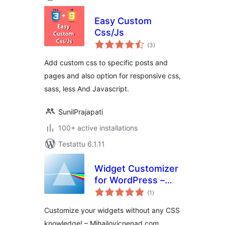
Easy Custom
Css/Js
arvosanat
(3
)
yhteensä
Add custom css to specific posts and
pages and also option for responsive css,
sass, less And Javascript.
SunilPrajapati
100+ active installations
Testattu 6.1.11
Widget Customizer
for WordPress –
arvosanat
Free Version
(1
)
yhteensä
Customize your widgets without any CSS
knowledge! – Mihajlovicnenad.com