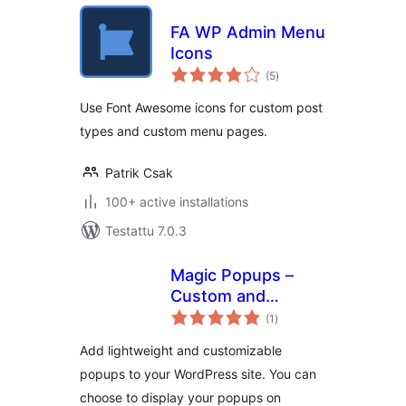
FA WP Admin Menu
Icons
arvosanat
(5
)
yhteensä
Use Font Awesome icons for custom post
types and custom menu pages.
Patrik Csak
100+ active installations
Testattu 7.0.3
Magic Popups –
Custom and
arvosanat
Lightweight
(1
)
yhteensä
Popups
Add lightweight and customizable
popups to your WordPress site. You can
choose to display your popups on