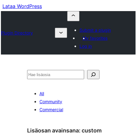
Lataa WordPress
Submit a plugin
Plugin Directory
My favorites
Log in
Etsi
All
Community
Commercial
Lisäosan avainsana:
custom