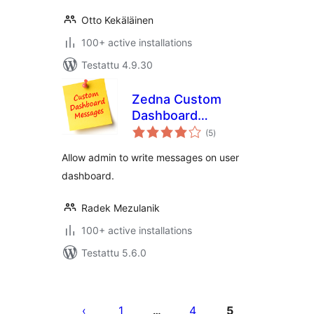
Otto Kekäläinen
100+ active installations
Testattu 4.9.30
Zedna Custom
Dashboard
arvosanat
Messages
(5
)
yhteensä
Allow admin to write messages on user
dashboard.
Radek Mezulanik
100+ active installations
Testattu 5.6.0
Artikkelien
sivutus
1
4
5
…