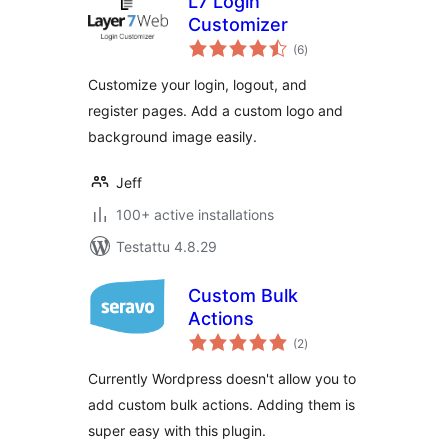
L7 Login
Customizer
arvosanat
(6
)
yhteensä
Customize your login, logout, and
register pages. Add a custom logo and
background image easily.
Jeff
100+ active installations
Testattu 4.8.29
Custom Bulk
Actions
arvosanat
(2
)
yhteensä
Currently Wordpress doesn't allow you to
add custom bulk actions. Adding them is
super easy with this plugin.