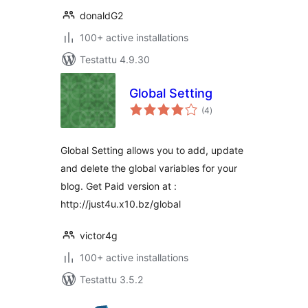
donaldG2
100+ active installations
Testattu 4.9.30
Global Setting
arvosanat
(4
)
yhteensä
Global Setting allows you to add, update
and delete the global variables for your
blog. Get Paid version at :
http://just4u.x10.bz/global
victor4g
100+ active installations
Testattu 3.5.2