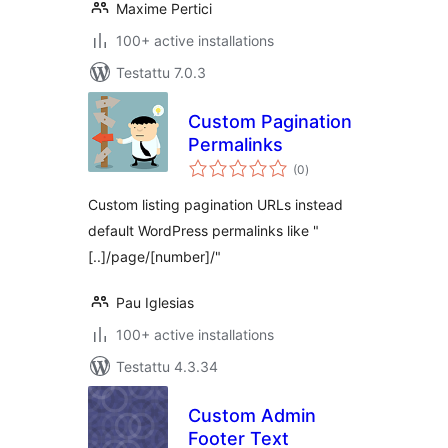
Maxime Pertici
100+ active installations
Testattu 7.0.3
Custom Pagination
Permalinks
arvosanat
(0
)
yhteensä
Custom listing pagination URLs instead
default WordPress permalinks like "
[..]/page/[number]/"
Pau Iglesias
100+ active installations
Testattu 4.3.34
Custom Admin
Footer Text