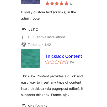
arvosanat
(2
)
yhteensä
Display custom text (or links) in the
admin footer.
jp2112
100+ active installations
Testattu 4.1.42
ThickBox Content
arvosanat
(0
)
yhteensä
ThickBox Content provides a quick and
easy way to insert any type of content
into a thickbox (via page/post editor). It
supports thickbox iFrame, Ajax …
Max Chirkov