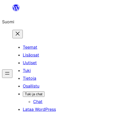
Siirry
sisältöön
Suomi
Teemat
Lisäosat
Uutiset
Tuki
Tietoja
Osallistu
Tuki ja chat
Chat
Lataa WordPress