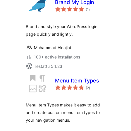
Brand My Login
arvosanat
(1
)
yhteensä
Brand and style your WordPress login
page quickly and lightly.
Muhammad Alnajlat
100+ active installations
Testattu 5.1.23
Menu Item Types
arvosanat
(2
)
yhteensä
Menu Item Types makes it easy to add
and create custom menu item types to
your navigation menus.