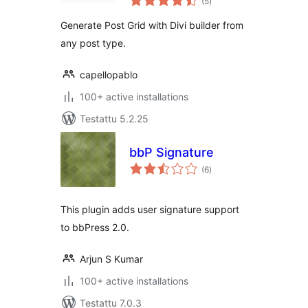
(5
)
yhteensä
Generate Post Grid with Divi builder from
any post type.
capellopablo
100+ active installations
Testattu 5.2.25
bbP Signature
arvosanat
(6
)
yhteensä
This plugin adds user signature support
to bbPress 2.0.
Arjun S Kumar
100+ active installations
Testattu 7.0.3