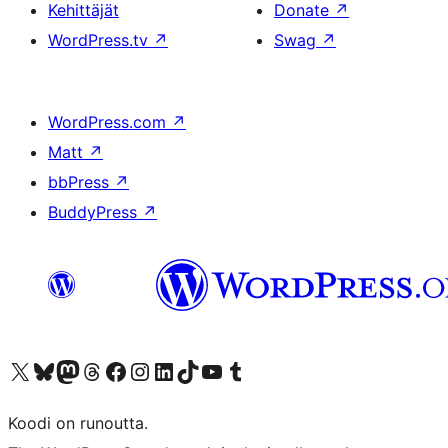
Kehittäjät
Donate
↗
WordPress.tv
↗
Swag
↗
WordPress.com
↗
Matt
↗
bbPress
↗
BuddyPress
↗
Visit our X (formerly Twitter) account
Visit our Bluesky account
Visit our Mastodon account
Visit our Threads account
Visit our Facebook page
Visit our Instagram account
Visit our LinkedIn account
Visit our TikTok account
Näytä YouTube-kanava
Visit our Tumblr account
Koodi on runoutta.