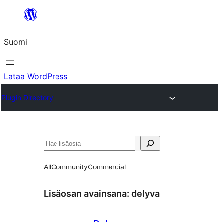
Siirry
sisältöön
Suomi
Lataa WordPress
Plugin Directory
Etsi
All
Community
Commercial
Lisäosan avainsana:
delyva