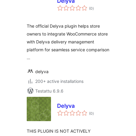
Delyva
arvosanat
(0
)
yhteensä
The official Delyva plugin helps store
owners to integrate WooCommerce store
with Delyva delivery management
platform for seamless service comparison
…
delyva
200+ active installations
Testattu 6.9.6
Delyva
arvosanat
(0
)
yhteensä
THIS PLUGIN IS NOT ACTIVELY