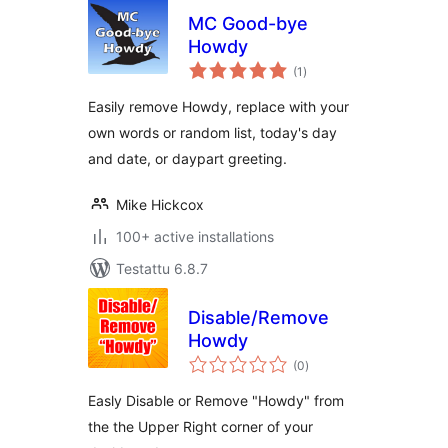
MC Good-bye
Howdy
arvosanat
(1
)
yhteensä
Easily remove Howdy, replace with your
own words or random list, today's day
and date, or daypart greeting.
Mike Hickcox
100+ active installations
Testattu 6.8.7
Disable/Remove
Howdy
arvosanat
(0
)
yhteensä
Easly Disable or Remove "Howdy" from
the the Upper Right corner of your