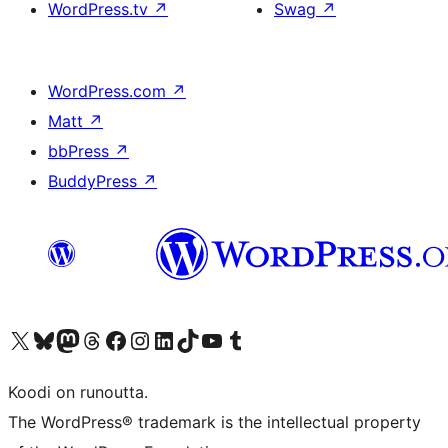
WordPress.tv
↗
Swag
↗
WordPress.com
↗
Matt
↗
bbPress
↗
BuddyPress
↗
Visit our X (formerly Twitter) account
Visit our Bluesky account
Visit our Mastodon account
Visit our Threads account
Visit our Facebook page
Visit our Instagram account
Visit our LinkedIn account
Visit our TikTok account
Näytä YouTube-kanava
Visit our Tumblr account
Koodi on runoutta.
The WordPress® trademark is the intellectual property