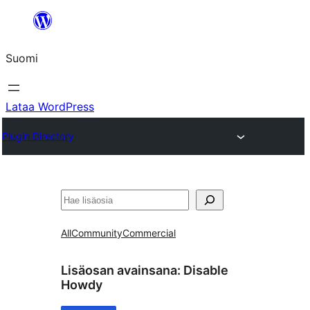
Siirry
sisältöön
Suomi
Lataa WordPress
Plugin Directory
Etsi
All
Community
Commercial
Lisäosan avainsana:
Disable
Howdy