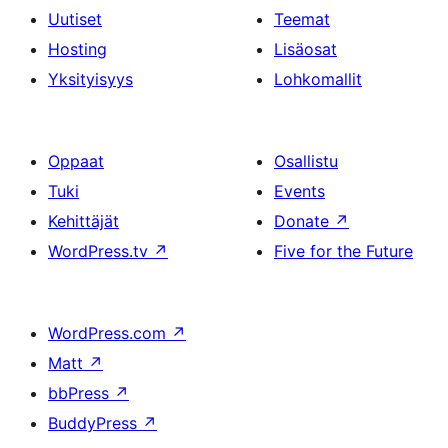
Uutiset
Teemat
Hosting
Lisäosat
Yksityisyys
Lohkomallit
Oppaat
Osallistu
Tuki
Events
Kehittäjät
Donate
↗
WordPress.tv
↗
Five for the Future
WordPress.com
↗
Matt
↗
bbPress
↗
BuddyPress
↗