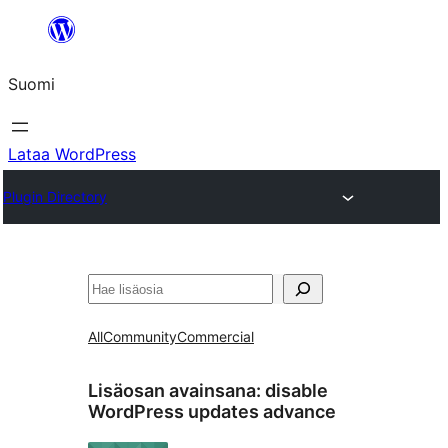
Siirry
sisältöön
Suomi
Lataa WordPress
Plugin Directory
Etsi
All
Community
Commercial
Lisäosan avainsana:
disable
WordPress updates advance