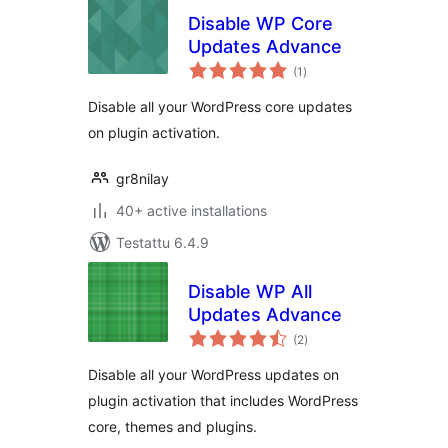
Disable WP Core
Updates Advance
arvosanat
(1
)
yhteensä
Disable all your WordPress core updates
on plugin activation.
gr8nilay
40+ active installations
Testattu 6.4.9
Disable WP All
Updates Advance
arvosanat
(2
)
yhteensä
Disable all your WordPress updates on
plugin activation that includes WordPress
core, themes and plugins.