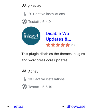
gr8nilay
20+ active installations
Testattu 6.4.9
Disable Wp
Updates &
arvosanat
Notifications
(1
)
yhteensä
This plugin disables the themes, plugins
and wordpress core updates.
Abhay
10+ active installations
Testattu 5.5.19
Tietoa
Showcase