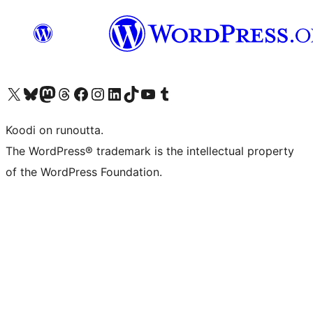
Visit our X (formerly Twitter) account
Visit our Bluesky account
Visit our Mastodon account
Visit our Threads account
Visit our Facebook page
Visit our Instagram account
Visit our LinkedIn account
Visit our TikTok account
Näytä YouTube-kanava
Visit our Tumblr account
Koodi on runoutta.
The WordPress® trademark is the intellectual property
of the WordPress Foundation.