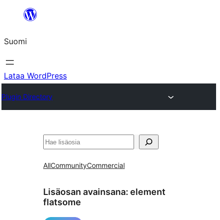
Siirry
sisältöön
Suomi
Lataa WordPress
Plugin Directory
Etsi
All
Community
Commercial
Lisäosan avainsana:
element
flatsome