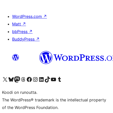
WordPress.com
↗
Matt
↗
bbPress
↗
BuddyPress
↗
Visit our X (formerly Twitter) account
Visit our Bluesky account
Visit our Mastodon account
Visit our Threads account
Visit our Facebook page
Visit our Instagram account
Visit our LinkedIn account
Visit our TikTok account
Näytä YouTube-kanava
Visit our Tumblr account
Koodi on runoutta.
The WordPress® trademark is the intellectual property
of the WordPress Foundation.