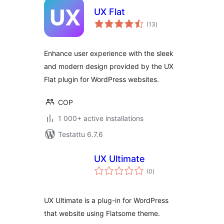
UX Flat
arvosanat
(13
)
yhteensä
Enhance user experience with the sleek
and modern design provided by the UX
Flat plugin for WordPress websites.
COP
1 000+ active installations
Testattu 6.7.6
UX Ultimate
arvosanat
(0
)
yhteensä
UX Ultimate is a plug-in for WordPress
that website using Flatsome theme.