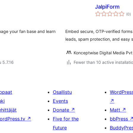
JalpiForm
a
(0
)
y
nage your fan base and learn
Embed secure, OTP-verified forms 
leads, spam protection, and easy
Konceptwise Digital Media Pvt
u 5.7.16
Fewer than 10 active installati
ppaat
Osallistu
WordPres
uki
Events
↗
hittäjät
Donate
↗
Matt
↗
ordPress.tv
↗
Five for the
bbPress
Future
BuddyPre