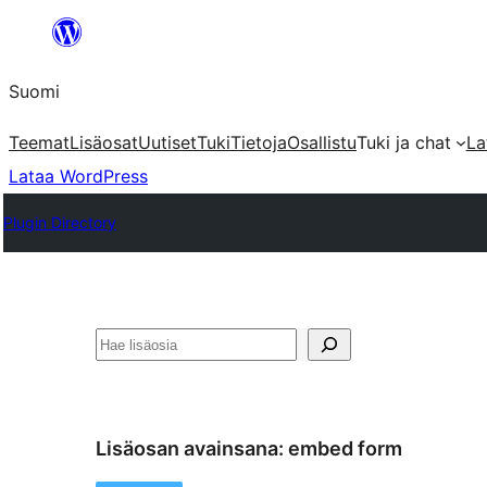
Siirry
sisältöön
Suomi
Teemat
Lisäosat
Uutiset
Tuki
Tietoja
Osallistu
Tuki ja chat
La
Lataa WordPress
Plugin Directory
Etsi
Lisäosan avainsana:
embed form