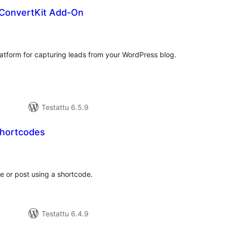
 ConvertKit Add-On
rvosanat
hteensä
latform for capturing leads from your WordPress blog.
Testattu 6.5.9
Shortcodes
rvosanat
hteensä
 or post using a shortcode.
Testattu 6.4.9