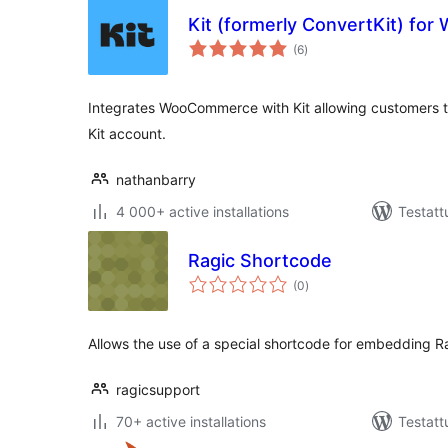
Kit (formerly ConvertKit) f
arvosanat
(6
)
yhteensä
Integrates WooCommerce with Kit allowing customers to
Kit account.
nathanbarry
4 000+ active installations
Testatt
Ragic Shortcode
arvosanat
(0
)
yhteensä
Allows the use of a special shortcode for embedding R
ragicsupport
70+ active installations
Testatt