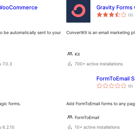
or WooCommerce
Gravity Forms
a
(3
)
y
 be automatically sent to your
ConvertKit is an email marketing p
Kit
u 7.0.3
700+ active installations
FormToEmail 
a
(0
)
y
agic forms.
Add FormToEmail forms to any page
FormToEmail
u 6.2.10
10+ active installations