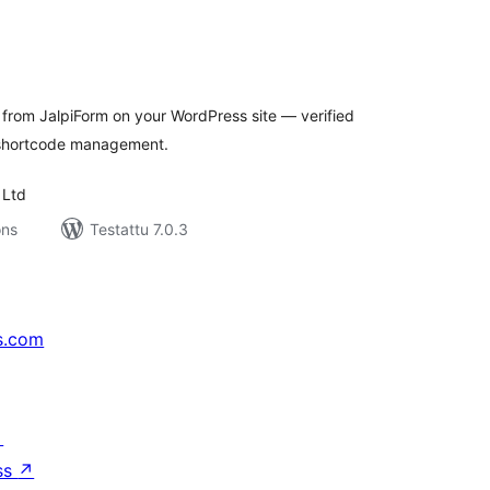
rvosanat
hteensä
from JalpiForm on your WordPress site — verified
 shortcode management.
 Ltd
ons
Testattu 7.0.3
s.com
↗
ss
↗