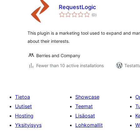
RequestLogic
arvosanat
(0
)
yhteensä
This plugin is a marketing tool used to expand and ma
about their interests.
Berries and Company
Fewer than 10 active installations
Testatt
Tietoa
Showcase
O
Uutiset
Teemat
T
Hosting
Lisäosat
Ke
Yksityisyys
Lohkomallit
W