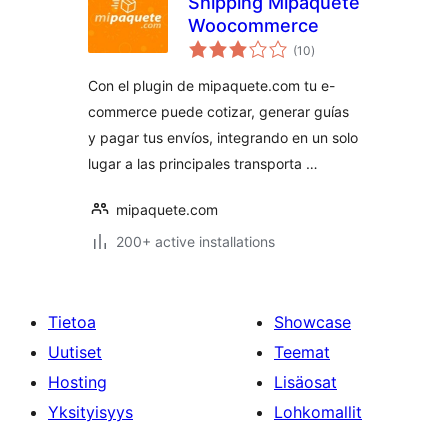
Shipping Mipaquete
Woocommerce
arvosanat
(10
)
yhteensä
Con el plugin de mipaquete.com tu e-
commerce puede cotizar, generar guías
y pagar tus envíos, integrando en un solo
lugar a las principales transporta …
mipaquete.com
200+ active installations
Tietoa
Showcase
Uutiset
Teemat
Hosting
Lisäosat
Yksityisyys
Lohkomallit