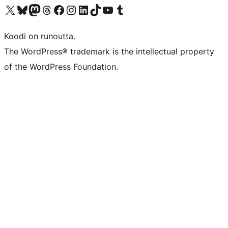
Visit our X (formerly Twitter) account
Visit our Bluesky account
Visit our Mastodon account
Visit our Threads account
Visit our Facebook page
Visit our Instagram account
Visit our LinkedIn account
Visit our TikTok account
Näytä YouTube-kanava
Visit our Tumblr account
Koodi on runoutta.
The WordPress® trademark is the intellectual property
of the WordPress Foundation.