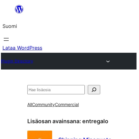
Siirry
sisältöön
Suomi
Lataa WordPress
Plugin Directory
Etsi
All
Community
Commercial
Lisäosan avainsana:
entregalo