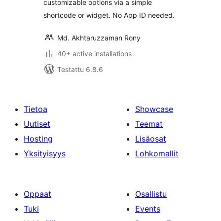
customizable options via a simple
shortcode or widget. No App ID needed.
Md. Akhtaruzzaman Rony
40+ active installations
Testattu 6.8.6
Tietoa
Showcase
Uutiset
Teemat
Hosting
Lisäosat
Yksityisyys
Lohkomallit
Oppaat
Osallistu
Tuki
Events