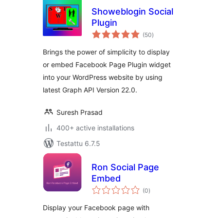
Showeblogin Social
Plugin
arvosanat
(50
)
yhteensä
Brings the power of simplicity to display
or embed Facebook Page Plugin widget
into your WordPress website by using
latest Graph API Version 22.0.
Suresh Prasad
400+ active installations
Testattu 6.7.5
Ron Social Page
Embed
arvosanat
(0
)
yhteensä
Display your Facebook page with