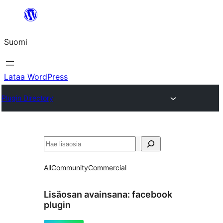
Siirry
sisältöön
Suomi
Lataa WordPress
Plugin Directory
Etsi
All
Community
Commercial
Lisäosan avainsana:
facebook
plugin