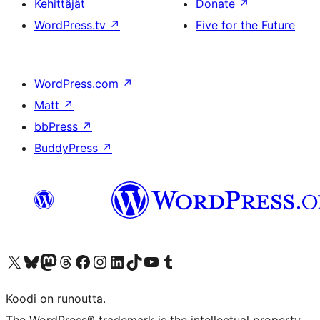
Kehittäjät
Donate
↗
WordPress.tv
↗
Five for the Future
WordPress.com
↗
Matt
↗
bbPress
↗
BuddyPress
↗
Visit our X (formerly Twitter) account
Visit our Bluesky account
Visit our Mastodon account
Visit our Threads account
Visit our Facebook page
Visit our Instagram account
Visit our LinkedIn account
Visit our TikTok account
Näytä YouTube-kanava
Visit our Tumblr account
Koodi on runoutta.