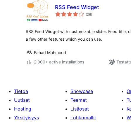
RSS Feed Widget
arvosanat
(26
)
yhteensä
RSS Feed Widget with customizable slider. Feed title, 
a few other features which you can use.
Fahad Mahmood
2 000+ active installations
Testatt
Tietoa
Showcase
O
Uutiset
Teemat
T
Hosting
Lisäosat
Ke
Yksityisyys
Lohkomallit
W