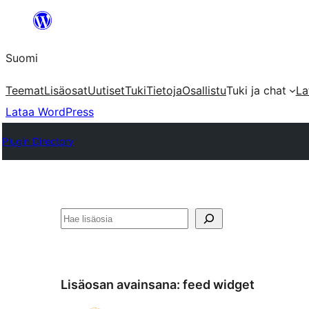
Siirry
sisältöön
Suomi
Teemat
Lisäosat
Uutiset
Tuki
Tietoja
Osallistu
Tuki ja chat
La
Lataa WordPress
Plugin Directory
Etsi
Lisäosan avainsana:
feed widget