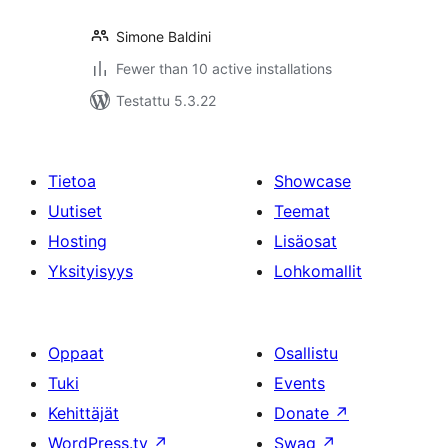
Simone Baldini
Fewer than 10 active installations
Testattu 5.3.22
Tietoa
Showcase
Uutiset
Teemat
Hosting
Lisäosat
Yksityisyys
Lohkomallit
Oppaat
Osallistu
Tuki
Events
Kehittäjät
Donate
↗
WordPress.tv
↗
Swag
↗