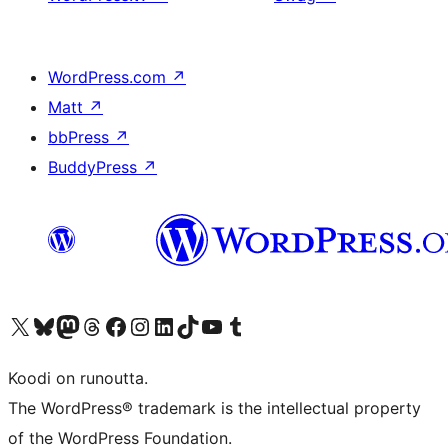
WordPress.com
↗
Matt
↗
bbPress
↗
BuddyPress
↗
Visit our X (formerly Twitter) account
Visit our Bluesky account
Visit our Mastodon account
Visit our Threads account
Visit our Facebook page
Visit our Instagram account
Visit our LinkedIn account
Visit our TikTok account
Näytä YouTube-kanava
Visit our Tumblr account
Koodi on runoutta.
The WordPress® trademark is the intellectual property
of the WordPress Foundation.