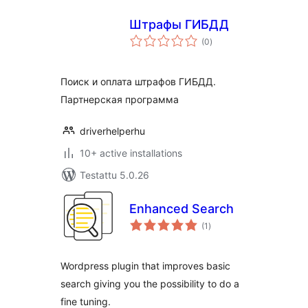
Штрафы ГИБДД
arvosanat
(0
)
yhteensä
Поиск и оплата штрафов ГИБДД.
Партнерская программа
driverhelperhu
10+ active installations
Testattu 5.0.26
Enhanced Search
arvosanat
(1
)
yhteensä
Wordpress plugin that improves basic
search giving you the possibility to do a
fine tuning.