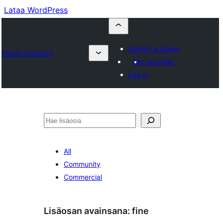
Lataa WordPress
Submit a plugin
Plugin Directory
My favorites
Log in
Etsi
All
Community
Commercial
Lisäosan avainsana:
fine