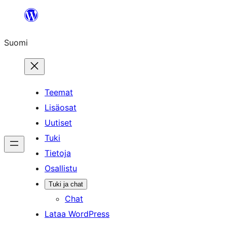
Siirry
sisältöön
Suomi
Teemat
Lisäosat
Uutiset
Tuki
Tietoja
Osallistu
Tuki ja chat
Chat
Lataa WordPress