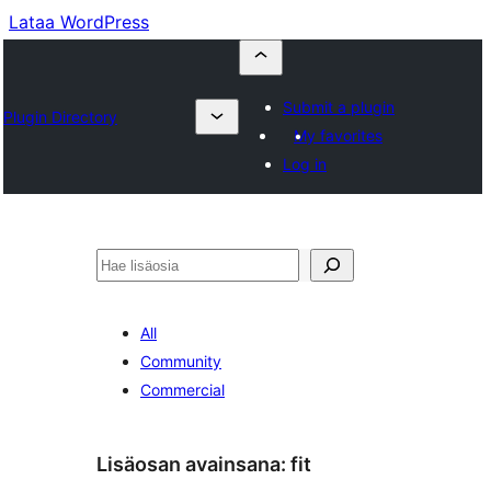
Lataa WordPress
Submit a plugin
Plugin Directory
My favorites
Log in
Etsi
All
Community
Commercial
Lisäosan avainsana:
fit