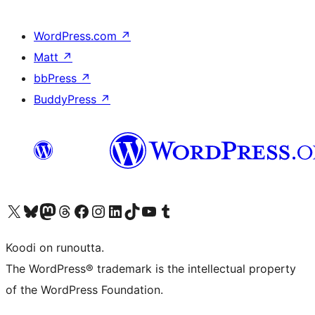
WordPress.com
↗
Matt
↗
bbPress
↗
BuddyPress
↗
Visit our X (formerly Twitter) account
Visit our Bluesky account
Visit our Mastodon account
Visit our Threads account
Visit our Facebook page
Visit our Instagram account
Visit our LinkedIn account
Visit our TikTok account
Näytä YouTube-kanava
Visit our Tumblr account
Koodi on runoutta.
The WordPress® trademark is the intellectual property
of the WordPress Foundation.