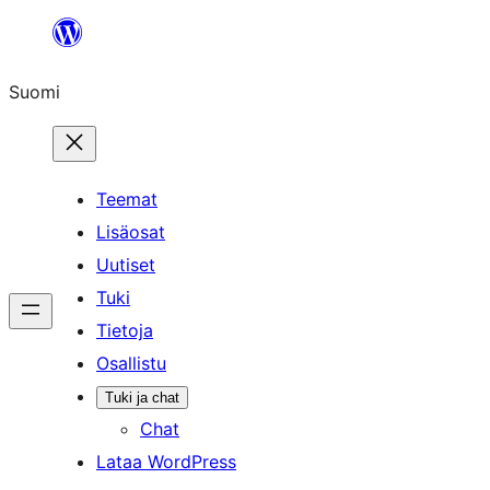
Siirry
sisältöön
Suomi
Teemat
Lisäosat
Uutiset
Tuki
Tietoja
Osallistu
Tuki ja chat
Chat
Lataa WordPress