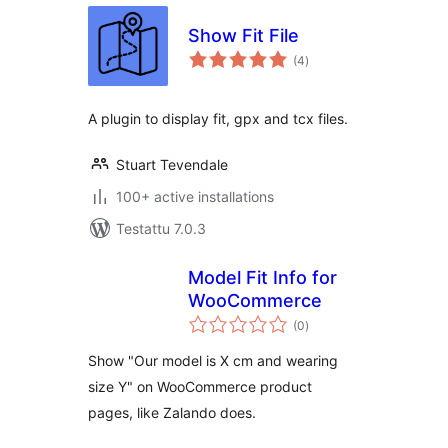
Show Fit File
arvosanat
(4
)
yhteensä
A plugin to display fit, gpx and tcx files.
Stuart Tevendale
100+ active installations
Testattu 7.0.3
Model Fit Info for
WooCommerce
arvosanat
(0
)
yhteensä
Show "Our model is X cm and wearing
size Y" on WooCommerce product
pages, like Zalando does.