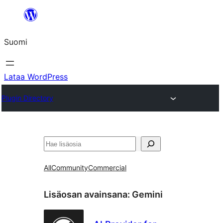
Siirry
sisältöön
Suomi
Lataa WordPress
Plugin Directory
Etsi
All
Community
Commercial
Lisäosan avainsana:
Gemini