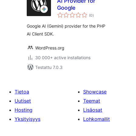
AI Provider for
Google
arvosanat
(0
)
yhteensä
Google AI (Gemini) provider for the PHP
AI Client SDK.
WordPress.org
30 000+ active installations
Testattu 7.0.3
Tietoa
Showcase
Uutiset
Teemat
Hosting
Lisäosat
Yksityisyys
Lohkomallit