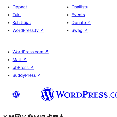
Oppaat
Osallistu
Tuki
Events
Kehittäjät
Donate
↗
WordPress.tv
↗
Swag
↗
WordPress.com
↗
Matt
↗
bbPress
↗
BuddyPress
↗
Visit our X (formerly Twitter) account
Visit our Bluesky account
Visit our Mastodon account
Visit our Threads account
Visit our Facebook page
Visit our Instagram account
Visit our LinkedIn account
Visit our TikTok account
Näytä YouTube-kanava
Visit our Tumblr account