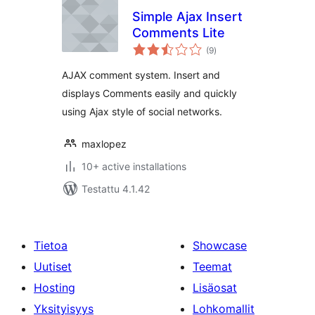
Simple Ajax Insert
Comments Lite
arvosanat
(9
)
yhteensä
AJAX comment system. Insert and
displays Comments easily and quickly
using Ajax style of social networks.
maxlopez
10+ active installations
Testattu 4.1.42
Tietoa
Showcase
Uutiset
Teemat
Hosting
Lisäosat
Yksityisyys
Lohkomallit