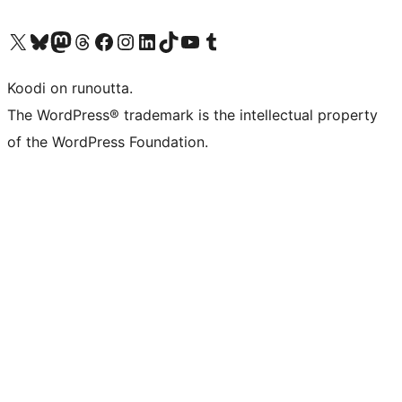
Visit our X (formerly Twitter) account
Visit our Bluesky account
Visit our Mastodon account
Visit our Threads account
Visit our Facebook page
Visit our Instagram account
Visit our LinkedIn account
Visit our TikTok account
Näytä YouTube-kanava
Visit our Tumblr account
Koodi on runoutta.
The WordPress® trademark is the intellectual property
of the WordPress Foundation.