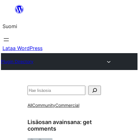
Siirry
sisältöön
Suomi
Lataa WordPress
Plugin Directory
Etsi
All
Community
Commercial
Lisäosan avainsana:
get
comments