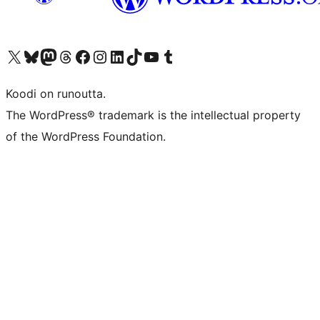
Visit our X (formerly Twitter) account
Visit our Bluesky account
Visit our Mastodon account
Visit our Threads account
Visit our Facebook page
Visit our Instagram account
Visit our LinkedIn account
Visit our TikTok account
Näytä YouTube-kanava
Visit our Tumblr account
Koodi on runoutta.
The WordPress® trademark is the intellectual property
of the WordPress Foundation.