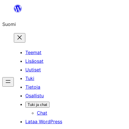
Siirry
sisältöön
Suomi
Teemat
Lisäosat
Uutiset
Tuki
Tietoja
Osallistu
Tuki ja chat
Chat
Lataa WordPress