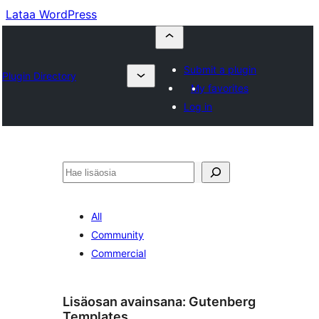
Lataa WordPress
Submit a plugin
Plugin Directory
My favorites
Log in
Etsi
All
Community
Commercial
Lisäosan avainsana:
Gutenberg
Templates