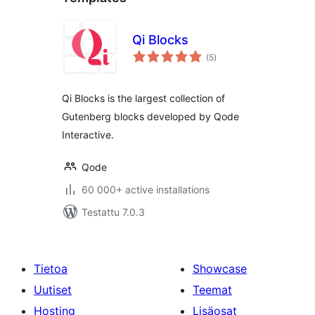
Qi Blocks
arvosanat
(5
)
yhteensä
Qi Blocks is the largest collection of
Gutenberg blocks developed by Qode
Interactive.
Qode
60 000+ active installations
Testattu 7.0.3
Tietoa
Showcase
Uutiset
Teemat
Hosting
Lisäosat