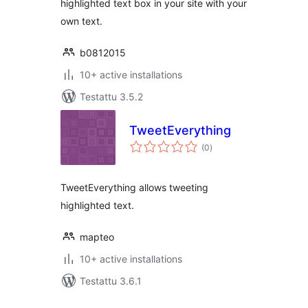
highlighted text box in your site with your
own text.
b0812015
10+ active installations
Testattu 3.5.2
TweetEverything
arvosanat
(0
)
yhteensä
TweetEverything allows tweeting
highlighted text.
mapteo
10+ active installations
Testattu 3.6.1