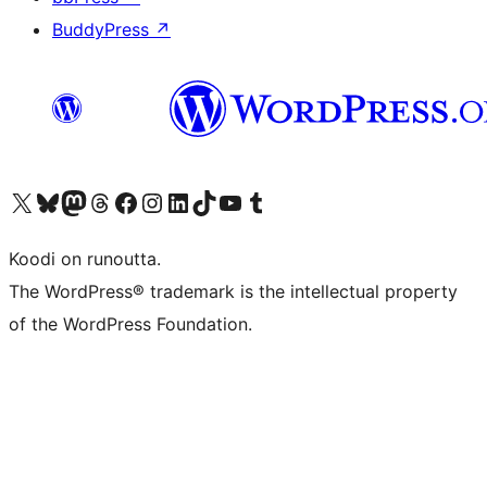
BuddyPress
↗
Visit our X (formerly Twitter) account
Visit our Bluesky account
Visit our Mastodon account
Visit our Threads account
Visit our Facebook page
Visit our Instagram account
Visit our LinkedIn account
Visit our TikTok account
Näytä YouTube-kanava
Visit our Tumblr account
Koodi on runoutta.
The WordPress® trademark is the intellectual property
of the WordPress Foundation.