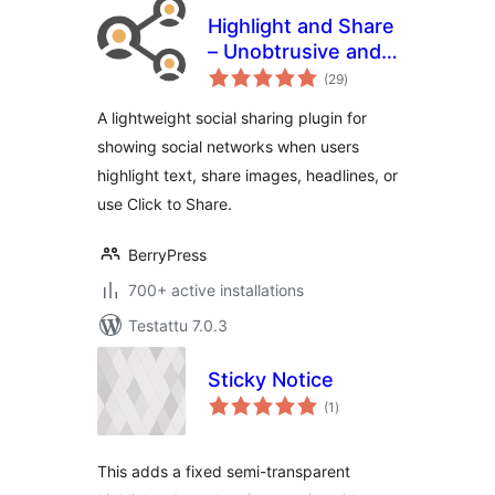
Highlight and Share
– Unobtrusive and
arvosanat
Lightweight
(29
)
yhteensä
Content Sharing
A lightweight social sharing plugin for
showing social networks when users
highlight text, share images, headlines, or
use Click to Share.
BerryPress
700+ active installations
Testattu 7.0.3
Sticky Notice
arvosanat
(1
)
yhteensä
This adds a fixed semi-transparent