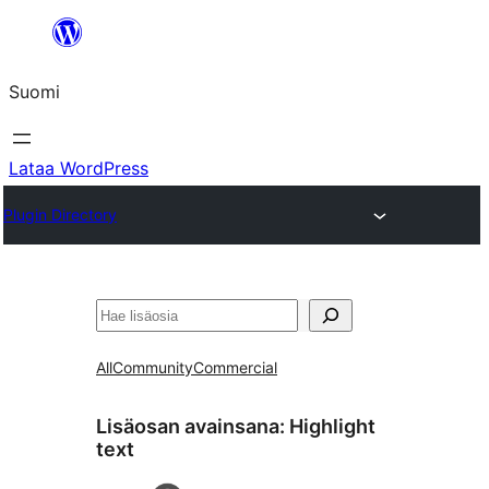
Siirry
sisältöön
Suomi
Lataa WordPress
Plugin Directory
Etsi
All
Community
Commercial
Lisäosan avainsana:
Highlight
text