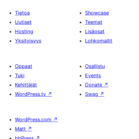
Tietoa
Showcase
Uutiset
Teemat
Hosting
Lisäosat
Yksityisyys
Lohkomallit
Oppaat
Osallistu
Tuki
Events
Kehittäjät
Donate
↗
WordPress.tv
↗
Swag
↗
WordPress.com
↗
Matt
↗
bbPress
↗