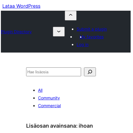
Lataa WordPress
Submit a plugin
Plugin Directory
My favorites
Log in
Etsi
All
Community
Commercial
Lisäosan avainsana:
ihoan