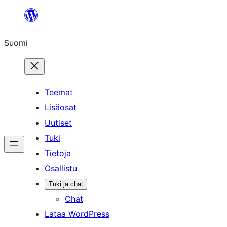
Siirry
sisältöön
Suomi
Teemat
Lisäosat
Uutiset
Tuki
Tietoja
Osallistu
Tuki ja chat
Chat
Lataa WordPress