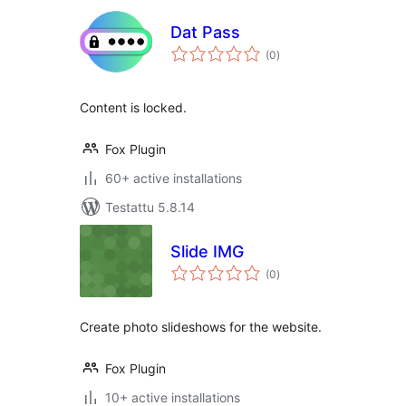
Dat Pass
arvosanat
(0
)
yhteensä
Content is locked.
Fox Plugin
60+ active installations
Testattu 5.8.14
Slide IMG
arvosanat
(0
)
yhteensä
Create photo slideshows for the website.
Fox Plugin
10+ active installations