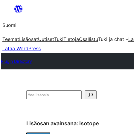
Siirry
sisältöön
Suomi
Teemat
Lisäosat
Uutiset
Tuki
Tietoja
Osallistu
Tuki ja chat
La
Lataa WordPress
Plugin Directory
Etsi
Lisäosan avainsana:
isotope