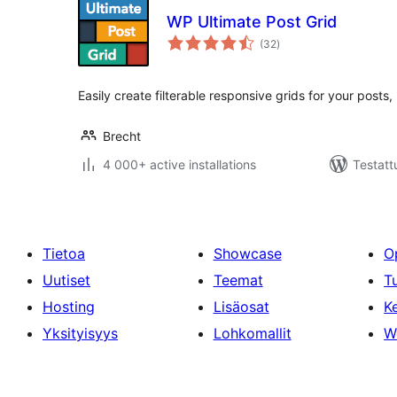
WP Ultimate Post Grid
arvosanat
(32
)
yhteensä
Easily create filterable responsive grids for your post
Brecht
4 000+ active installations
Testatt
Tietoa
Showcase
O
Uutiset
Teemat
T
Hosting
Lisäosat
Ke
Yksityisyys
Lohkomallit
W