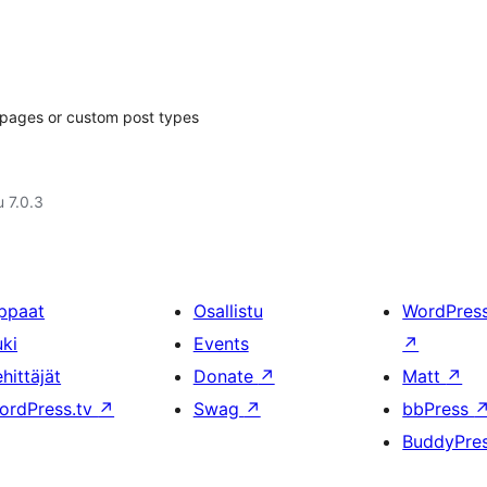
s, pages or custom post types
u 7.0.3
ppaat
Osallistu
WordPres
uki
Events
↗
hittäjät
Donate
↗
Matt
↗
ordPress.tv
↗
Swag
↗
bbPress
BuddyPre