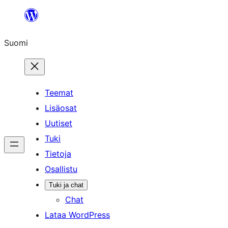
Siirry
sisältöön
Suomi
Teemat
Lisäosat
Uutiset
Tuki
Tietoja
Osallistu
Tuki ja chat
Chat
Lataa WordPress