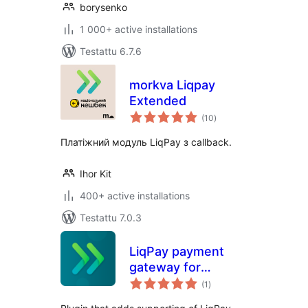
borysenko
1 000+ active installations
Testattu 6.7.6
morkva Liqpay
Extended
arvosanat
(10
)
yhteensä
Платіжний модуль LiqPay з callback.
Ihor Kit
400+ active installations
Testattu 7.0.3
LiqPay payment
gateway for
arvosanat
WooCommerce
(1
)
yhteensä