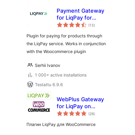
Payment Gateway
for LiqPay for
arvosanat
Woocommerce
(13
)
yhteensä
Plugin for paying for products through
the LiqPay service. Works in conjunction
with the Woocommerce plugin
Serhii Ivanov
1 000+ active installations
Testattu 6.9.6
WebPlus Gateway
for LiqPay on
arvosanat
WooCommerce
(26
)
yhteensä
Плагин LiqPay для WooCommerce