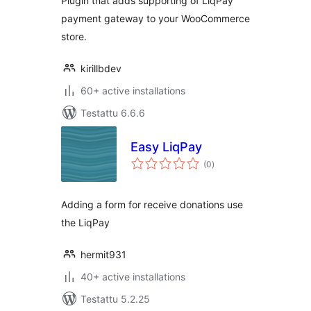
Plugin that adds supporting of LiqPay
payment gateway to your WooCommerce
store.
kirillbdev
60+ active installations
Testattu 6.6.6
Easy LiqPay
arvosanat
(0
)
yhteensä
Adding a form for receive donations use
the LiqPay
hermit931
40+ active installations
Testattu 5.2.25