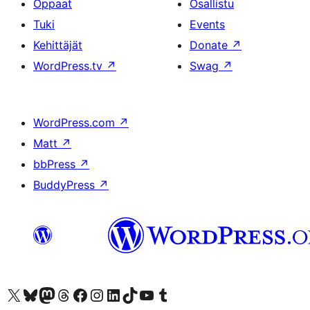
Oppaat
Osallistu
Tuki
Events
Kehittäjät
Donate
↗
WordPress.tv
↗
Swag
↗
WordPress.com
↗
Matt
↗
bbPress
↗
BuddyPress
↗
Visit our X (formerly Twitter) account
Visit our Bluesky account
Visit our Mastodon account
Visit our Threads account
Visit our Facebook page
Visit our Instagram account
Visit our LinkedIn account
Visit our TikTok account
Näytä YouTube-kanava
Visit our Tumblr account