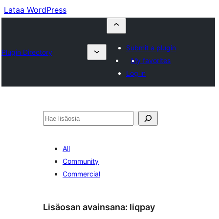
Lataa WordPress
Submit a plugin
Plugin Directory
My favorites
Log in
Etsi
All
Community
Commercial
Lisäosan avainsana:
liqpay