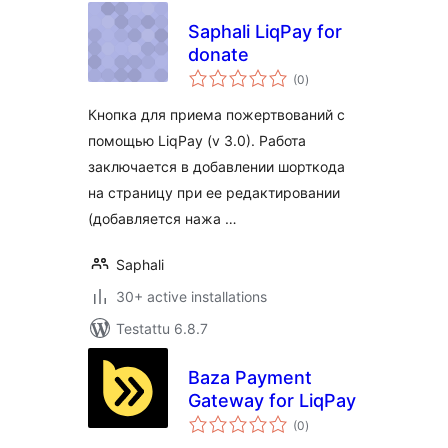
Saphali LiqPay for
donate
arvosanat
(0
)
yhteensä
Кнопка для приема пожертвований с
помощью LiqPay (v 3.0). Работа
заключается в добавлении шорткода
на страницу при ее редактировании
(добавляется нажа …
Saphali
30+ active installations
Testattu 6.8.7
Baza Payment
Gateway for LiqPay
arvosanat
(0
)
yhteensä