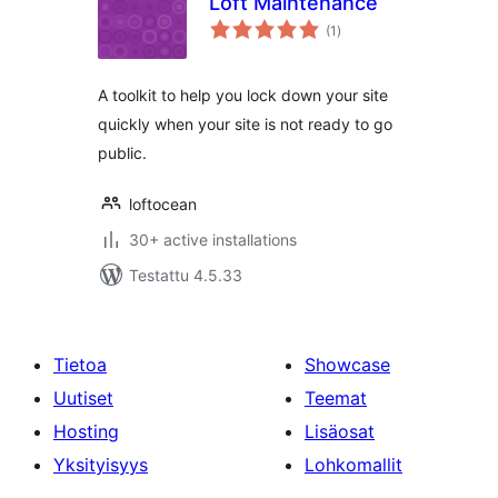
Loft Maintenance
arvosanat
(1
)
yhteensä
A toolkit to help you lock down your site
quickly when your site is not ready to go
public.
loftocean
30+ active installations
Testattu 4.5.33
Tietoa
Showcase
Uutiset
Teemat
Hosting
Lisäosat
Yksityisyys
Lohkomallit