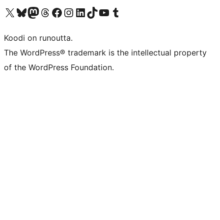
Visit our X (formerly Twitter) account
Visit our Bluesky account
Visit our Mastodon account
Visit our Threads account
Visit our Facebook page
Visit our Instagram account
Visit our LinkedIn account
Visit our TikTok account
Näytä YouTube-kanava
Visit our Tumblr account
Koodi on runoutta.
The WordPress® trademark is the intellectual property
of the WordPress Foundation.