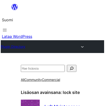
Siirry
sisältöön
Suomi
Lataa WordPress
Plugin Directory
Etsi
All
Community
Commercial
Lisäosan avainsana:
lock site