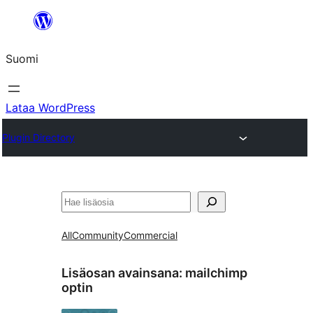
Siirry
sisältöön
Suomi
Lataa WordPress
Plugin Directory
Etsi
All
Community
Commercial
Lisäosan avainsana:
mailchimp
optin