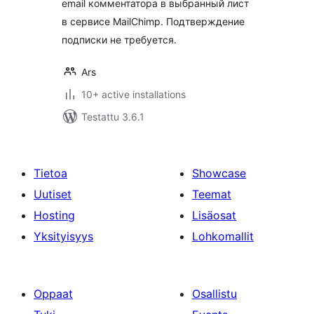
email комментатора в выбранный лист
в сервисе MailChimp. Подтверждение
подписки не требуется.
Ars
10+ active installations
Testattu 3.6.1
Tietoa
Showcase
Uutiset
Teemat
Hosting
Lisäosat
Yksityisyys
Lohkomallit
Oppaat
Osallistu