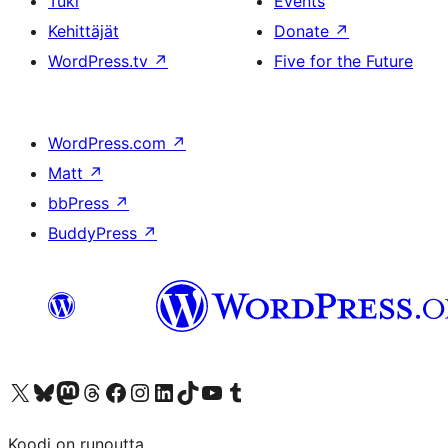
Tuki
Events
Kehittäjät
Donate
↗
WordPress.tv
↗
Five for the Future
WordPress.com
↗
Matt
↗
bbPress
↗
BuddyPress
↗
Visit our X (formerly Twitter) account
Visit our Bluesky account
Visit our Mastodon account
Visit our Threads account
Visit our Facebook page
Visit our Instagram account
Visit our LinkedIn account
Visit our TikTok account
Näytä YouTube-kanava
Visit our Tumblr account
Koodi on runoutta.