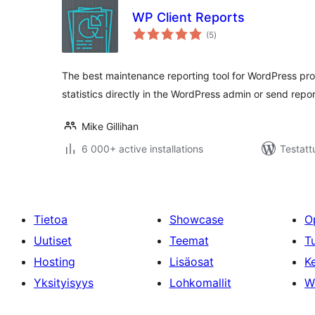
WP Client Reports
arvosanat
(5
)
yhteensä
The best maintenance reporting tool for WordPress pro
statistics directly in the WordPress admin or send repor
Mike Gillihan
6 000+ active installations
Testatt
Tietoa
Showcase
O
Uutiset
Teemat
T
Hosting
Lisäosat
Ke
Yksityisyys
Lohkomallit
W