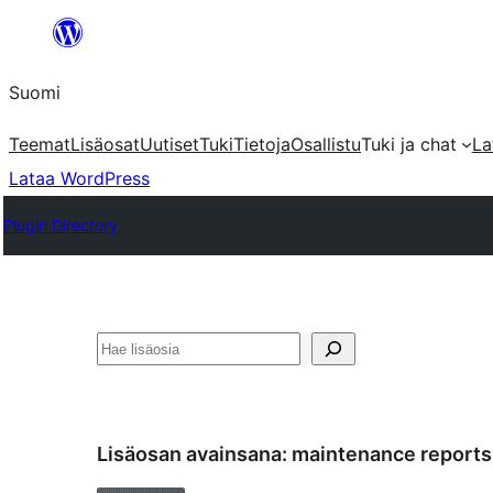
Siirry
sisältöön
Suomi
Teemat
Lisäosat
Uutiset
Tuki
Tietoja
Osallistu
Tuki ja chat
La
Lataa WordPress
Plugin Directory
Etsi
Lisäosan avainsana:
maintenance reports