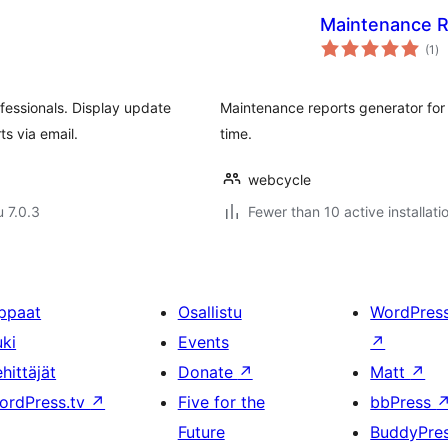
Maintenance R
ar
(1
)
yh
fessionals. Display update
Maintenance reports generator for 
ts via email.
time.
webcycle
u 7.0.3
Fewer than 10 active installati
ppaat
Osallistu
WordPres
uki
Events
↗
hittäjät
Donate
↗
Matt
↗
ordPress.tv
↗
Five for the
bbPress
Future
BuddyPre