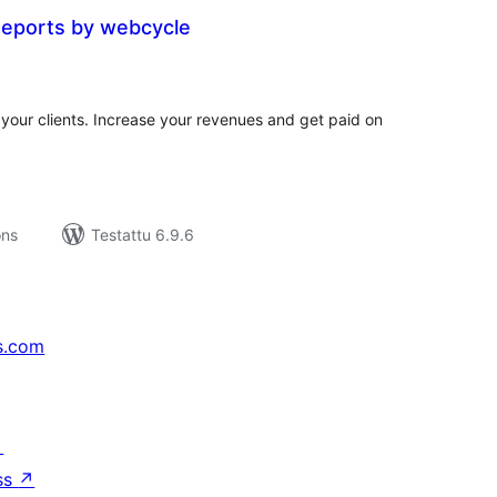
eports by webcycle
vosanat
teensä
your clients. Increase your revenues and get paid on
ons
Testattu 6.9.6
s.com
↗
ss
↗