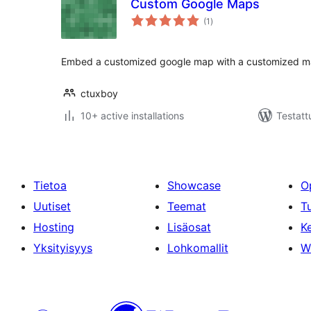
Custom Google Maps
arvosanat
(1
)
yhteensä
Embed a customized google map with a customized ma
ctuxboy
10+ active installations
Testatt
Tietoa
Showcase
O
Uutiset
Teemat
T
Hosting
Lisäosat
Ke
Yksityisyys
Lohkomallit
W