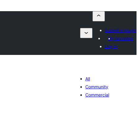
Submit a plugin
My favorites
Log in
All
Community
Commercial