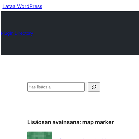
Lataa WordPress
Plugin Directory
Etsi
Lisäosan avainsana:
map marker