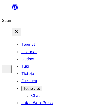
Siirry
sisältöön
Suomi
Teemat
Lisäosat
Uutiset
Tuki
Tietoja
Osallistu
Tuki ja chat
Chat
Lataa WordPress