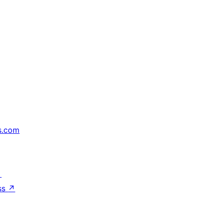
s.com
↗
ss
↗