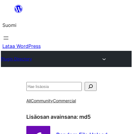
Siirry
sisältöön
Suomi
Lataa WordPress
Plugin Directory
Etsi
All
Community
Commercial
Lisäosan avainsana:
md5