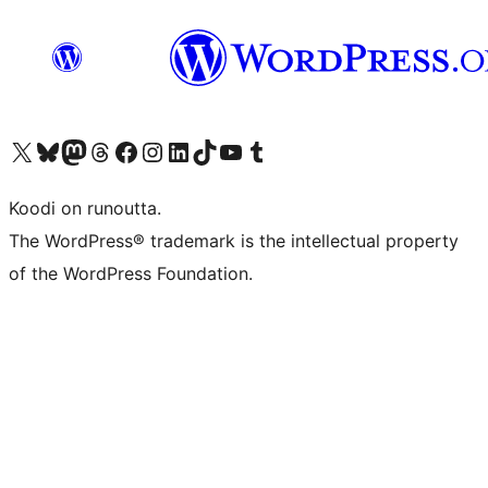
Visit our X (formerly Twitter) account
Visit our Bluesky account
Visit our Mastodon account
Visit our Threads account
Visit our Facebook page
Visit our Instagram account
Visit our LinkedIn account
Visit our TikTok account
Näytä YouTube-kanava
Visit our Tumblr account
Koodi on runoutta.
The WordPress® trademark is the intellectual property
of the WordPress Foundation.