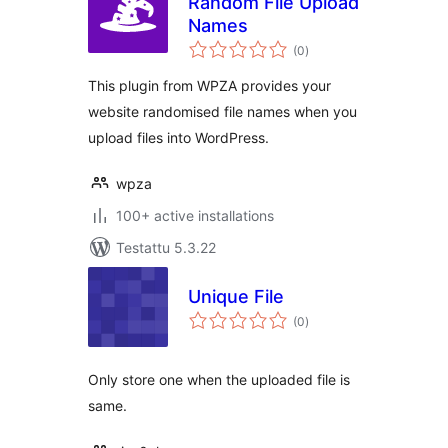
Random File Upload
Names
arvosanat
(0
)
yhteensä
This plugin from WPZA provides your
website randomised file names when you
upload files into WordPress.
wpza
100+ active installations
Testattu 5.3.22
Unique File
arvosanat
(0
)
yhteensä
Only store one when the uploaded file is
same.