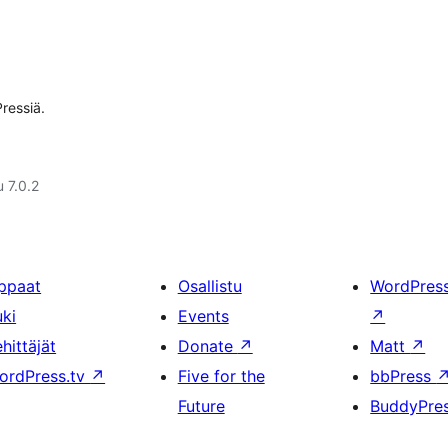
ressiä.
u 7.0.2
ppaat
Osallistu
WordPres
uki
Events
↗
hittäjät
Donate
↗
Matt
↗
ordPress.tv
↗
Five for the
bbPress
Future
BuddyPre