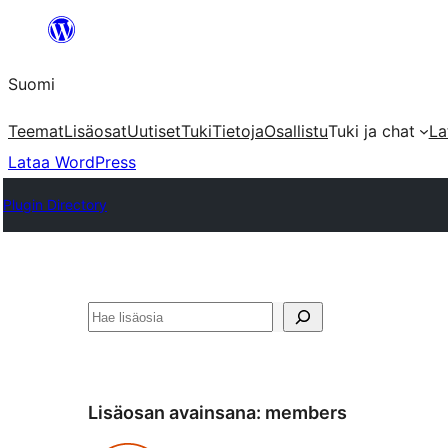
Siirry
sisältöön
Suomi
Teemat
Lisäosat
Uutiset
Tuki
Tietoja
Osallistu
Tuki ja chat
La
Lataa WordPress
Plugin Directory
Etsi
Lisäosan avainsana:
members