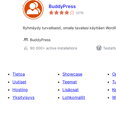
BuddyPress
arvosanat
(375
)
yhteensä
Ryhmäydy turvallisesti, omalla tavallasi käyttäen WordP
BuddyPress
90 000+ active installations
Testatt
Tietoa
Showcase
O
Uutiset
Teemat
T
Hosting
Lisäosat
Ke
Yksityisyys
Lohkomallit
W