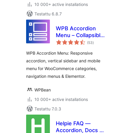
10 000+ active installations
Testattu 6.8.7
WPB Accordion
Menu – Collapsible
arvosanat
Vertical Sidebar
(53
)
yhteensä
Responsive Mobile
WPB Accordion Menu: Responsive
Menu –
accordion, vertical sidebar and mobile
WooCommerce
menu for WooCommerce categories,
Category
Accordion
navigation menus & Elementor.
WPBean
10 000+ active installations
Testattu 7.0.3
Helpie FAQ —
Accordion, Docs &