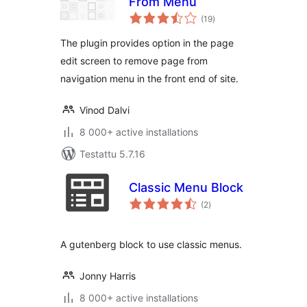
From Menu
arvosanat
(19
)
yhteensä
The plugin provides option in the page
edit screen to remove page from
navigation menu in the front end of site.
Vinod Dalvi
8 000+ active installations
Testattu 5.7.16
Classic Menu Block
arvosanat
(2
)
yhteensä
A gutenberg block to use classic menus.
Jonny Harris
8 000+ active installations