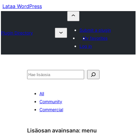
Lataa WordPress
Submit a plugin
Plugin Directory
My favorites
Log in
Etsi
All
Community
Commercial
Lisäosan avainsana:
menu