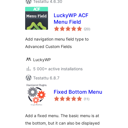
Testattu 4.6.30
LuckyWP ACF
Menu Field
arvosanat
(20
)
yhteensä
Add navigation menu field type to
Advanced Custom Fields
LuckyWP
5 000+ active installations
Testattu 6.8.7
Fixed Bottom Menu
arvosanat
(11
)
yhteensä
Add a fixed menu. The basic menu is at
the bottom, but it can also be displayed