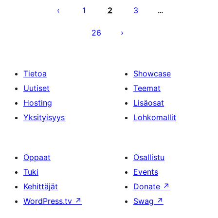
sivutus
1
2
3
…
26
Tietoa
Showcase
Uutiset
Teemat
Hosting
Lisäosat
Yksityisyys
Lohkomallit
Oppaat
Osallistu
Tuki
Events
Kehittäjät
Donate
↗
WordPress.tv
↗
Swag
↗