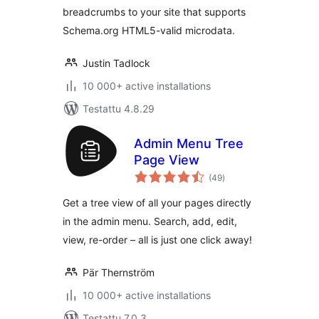
breadcrumbs to your site that supports
Schema.org HTML5-valid microdata.
Justin Tadlock
10 000+ active installations
Testattu 4.8.29
Admin Menu Tree
Page View
arvosanat
(49
)
yhteensä
Get a tree view of all your pages directly
in the admin menu. Search, add, edit,
view, re-order – all is just one click away!
Pär Thernström
10 000+ active installations
Testattu 7.0.3