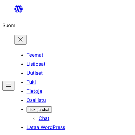
Siirry
sisältöön
Suomi
Teemat
Lisäosat
Uutiset
Tuki
Tietoja
Osallistu
Tuki ja chat
Chat
Lataa WordPress