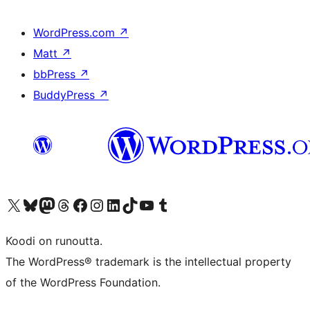
WordPress.com
↗
Matt
↗
bbPress
↗
BuddyPress
↗
Visit our X (formerly Twitter) account
Visit our Bluesky account
Visit our Mastodon account
Visit our Threads account
Visit our Facebook page
Visit our Instagram account
Visit our LinkedIn account
Visit our TikTok account
Näytä YouTube-kanava
Visit our Tumblr account
Koodi on runoutta.
The WordPress® trademark is the intellectual property
of the WordPress Foundation.