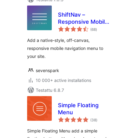
ShiftNav –
Responsive Mobile
arvosanat
Menu
(68
)
yhteensä
Add a native-style, off-canvas,
responsive mobile navigation menu to
your site.
sevenspark
10 000+ active installations
Testattu 6.8.7
Simple Floating
Menu
arvosanat
(38
)
yhteensä
Simple Floating Menu add a simple