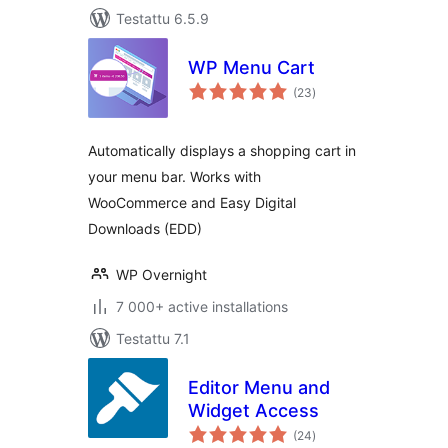
Testattu 6.5.9
WP Menu Cart
arvosanat
(23
)
yhteensä
Automatically displays a shopping cart in
your menu bar. Works with
WooCommerce and Easy Digital
Downloads (EDD)
WP Overnight
7 000+ active installations
Testattu 7.1
Editor Menu and
Widget Access
arvosanat
(24
)
yhteensä