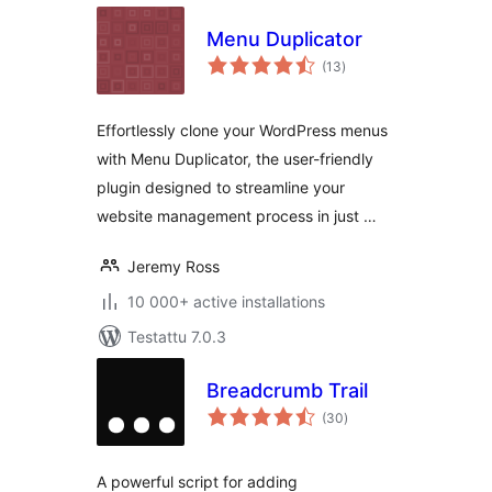
Menu Duplicator
arvosanat
(13
)
yhteensä
Effortlessly clone your WordPress menus
with Menu Duplicator, the user-friendly
plugin designed to streamline your
website management process in just …
Jeremy Ross
10 000+ active installations
Testattu 7.0.3
Breadcrumb Trail
arvosanat
(30
)
yhteensä
A powerful script for adding