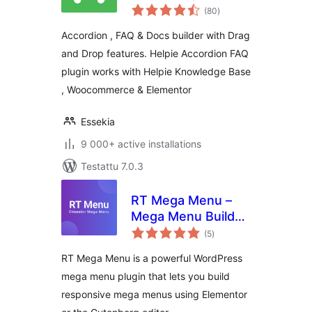
arvosanat
Knowledge Base
(80
)
yhteensä
Accordion , FAQ & Docs builder with Drag
and Drop features. Helpie Accordion FAQ
plugin works with Helpie Knowledge Base
, Woocommerce & Elementor
Essekia
9 000+ active installations
Testattu 7.0.3
RT Mega Menu –
Mega Menu Builder
arvosanat
for Elementor &
(5
)
yhteensä
Gutenberg
RT Mega Menu is a powerful WordPress
mega menu plugin that lets you build
responsive mega menus using Elementor