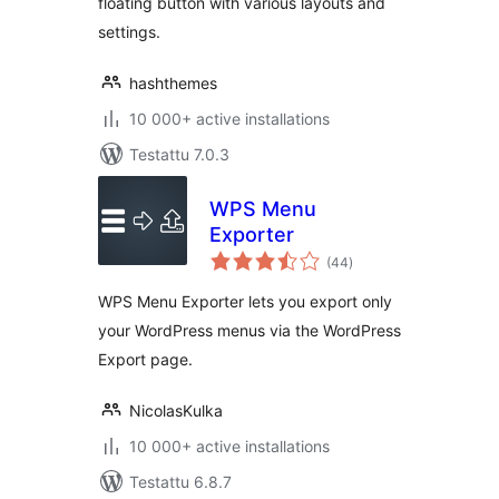
floating button with various layouts and
settings.
hashthemes
10 000+ active installations
Testattu 7.0.3
WPS Menu
Exporter
arvosanat
(44
)
yhteensä
WPS Menu Exporter lets you export only
your WordPress menus via the WordPress
Export page.
NicolasKulka
10 000+ active installations
Testattu 6.8.7