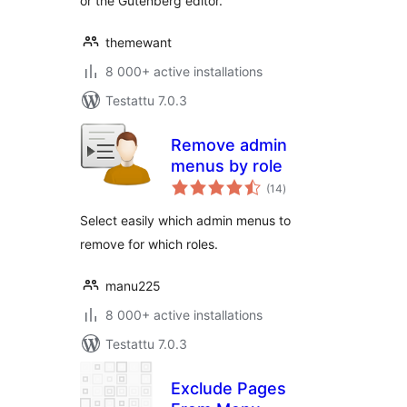
or the Gutenberg editor.
themewant
8 000+ active installations
Testattu 7.0.3
Remove admin
menus by role
arvosanat
(14
)
yhteensä
Select easily which admin menus to
remove for which roles.
manu225
8 000+ active installations
Testattu 7.0.3
Exclude Pages