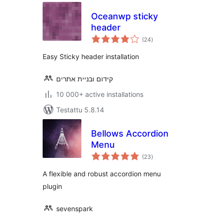
Oceanwp sticky
header
arvosanat
(24
)
yhteensä
Easy Sticky header installation
קידום ובניית אתרים
10 000+ active installations
Testattu 5.8.14
Bellows Accordion
Menu
arvosanat
(23
)
yhteensä
A flexible and robust accordion menu
plugin
sevenspark