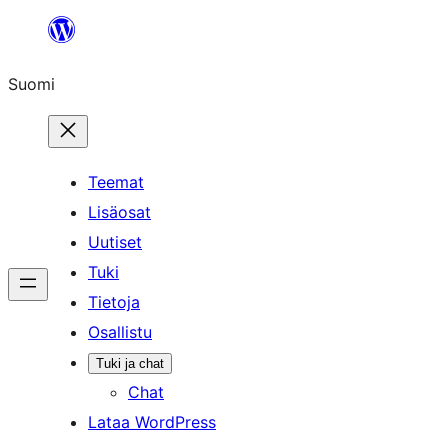
Siirry
sisältöön
Suomi
Teemat
Lisäosat
Uutiset
Tuki
Tietoja
Osallistu
Tuki ja chat
Chat
Lataa WordPress