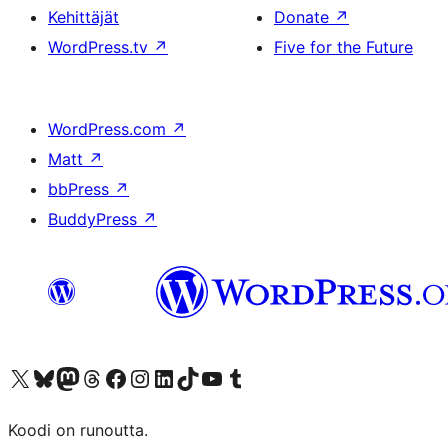
Kehittäjät
Donate
↗
WordPress.tv
↗
Five for the Future
WordPress.com
↗
Matt
↗
bbPress
↗
BuddyPress
↗
Visit our X (formerly Twitter) account
Visit our Bluesky account
Visit our Mastodon account
Visit our Threads account
Visit our Facebook page
Visit our Instagram account
Visit our LinkedIn account
Visit our TikTok account
Näytä YouTube-kanava
Visit our Tumblr account
Koodi on runoutta.