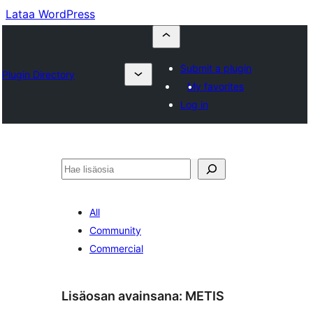
Lataa WordPress
Submit a plugin
Plugin Directory
My favorites
Log in
Etsi
All
Community
Commercial
Lisäosan avainsana:
METIS