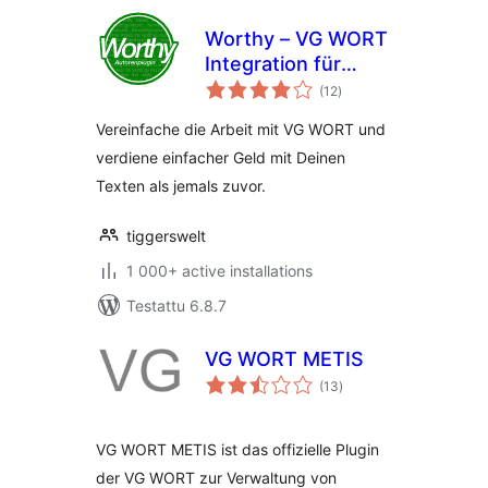
Worthy – VG WORT
Integration für
arvosanat
WordPress
(12
)
yhteensä
Vereinfache die Arbeit mit VG WORT und
verdiene einfacher Geld mit Deinen
Texten als jemals zuvor.
tiggerswelt
1 000+ active installations
Testattu 6.8.7
VG WORT METIS
arvosanat
(13
)
yhteensä
VG WORT METIS ist das offizielle Plugin
der VG WORT zur Verwaltung von