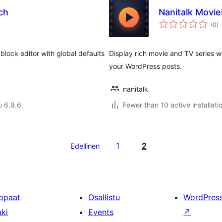
ch
Nanitalk Movi
a
(0
)
y
block editor with global defaults
Display rich movie and TV series w
your WordPress posts.
nanitalk
u 6.9.6
Fewer than 10 active installati
1
2
Edellinen
ppaat
Osallistu
WordPres
uki
Events
↗