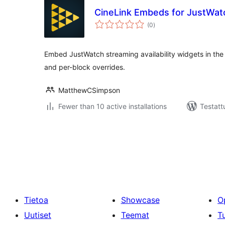
CineLink Embeds for JustWat
arvosanat
(0
)
yhteensä
Embed JustWatch streaming availability widgets in the 
and per-block overrides.
MatthewCSimpson
Fewer than 10 active installations
Testatt
Artikkelien
sivutus
Tietoa
Showcase
O
Uutiset
Teemat
T