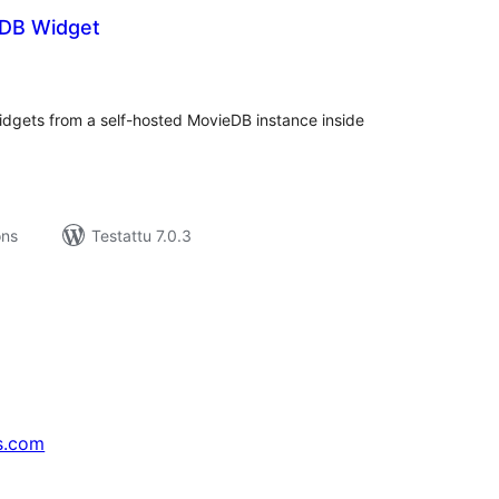
eDB Widget
rvosanat
hteensä
idgets from a self-hosted MovieDB instance inside
ons
Testattu 7.0.3
s.com