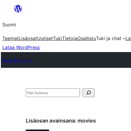
Siirry
sisältöön
Suomi
Teemat
Lisäosat
Uutiset
Tuki
Tietoja
Osallistu
Tuki ja chat
La
Lataa WordPress
Plugin Directory
Etsi
Lisäosan avainsana:
movies