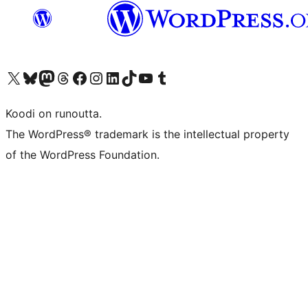
Visit our X (formerly Twitter) account
Visit our Bluesky account
Visit our Mastodon account
Visit our Threads account
Visit our Facebook page
Visit our Instagram account
Visit our LinkedIn account
Visit our TikTok account
Näytä YouTube-kanava
Visit our Tumblr account
Koodi on runoutta.
The WordPress® trademark is the intellectual property
of the WordPress Foundation.