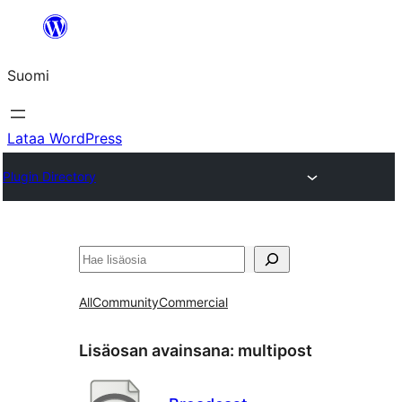
Siirry
sisältöön
Suomi
Lataa WordPress
Plugin Directory
Etsi
All
Community
Commercial
Lisäosan avainsana:
multipost