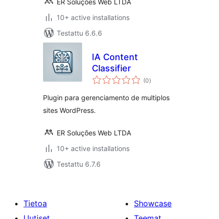
ER Soluções Web LTDA
10+ active installations
Testattu 6.6.6
IA Content
Classifier
arvosanat
(0
)
yhteensä
Plugin para gerenciamento de multiplos
sites WordPress.
ER Soluções Web LTDA
10+ active installations
Testattu 6.7.6
Tietoa
Showcase
Uutiset
Teemat