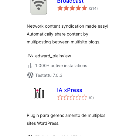
Broadcast
arvosanat
(214
)
yhteensä
Network content syndication made easy!
Automatically share content by
multiposting between multisite blogs.
edward_plainview
1 000+ active installations
Testattu 7.0.3
IA xPress
arvosanat
(0
)
yhteensä
Plugin para gerenciamento de multiplos
sites WordPress.