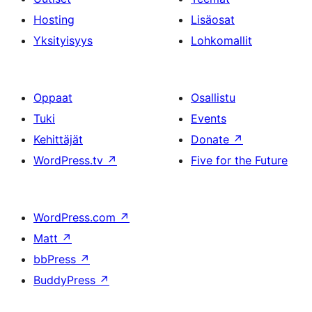
Hosting
Lisäosat
Yksityisyys
Lohkomallit
Oppaat
Osallistu
Tuki
Events
Kehittäjät
Donate
↗
WordPress.tv
↗
Five for the Future
WordPress.com
↗
Matt
↗
bbPress
↗
BuddyPress
↗