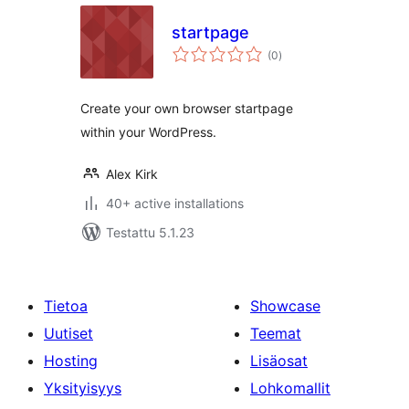
startpage
arvosanat
(0
)
yhteensä
Create your own browser startpage
within your WordPress.
Alex Kirk
40+ active installations
Testattu 5.1.23
Tietoa
Showcase
Uutiset
Teemat
Hosting
Lisäosat
Yksityisyys
Lohkomallit