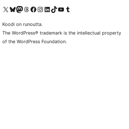
Visit our X (formerly Twitter) account
Visit our Bluesky account
Visit our Mastodon account
Visit our Threads account
Visit our Facebook page
Visit our Instagram account
Visit our LinkedIn account
Visit our TikTok account
Näytä YouTube-kanava
Visit our Tumblr account
Koodi on runoutta.
The WordPress® trademark is the intellectual property
of the WordPress Foundation.