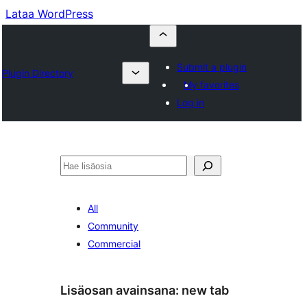
Lataa WordPress
Submit a plugin
Plugin Directory
My favorites
Log in
Etsi
All
Community
Commercial
Lisäosan avainsana:
new tab