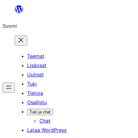
Siirry
sisältöön
Suomi
Teemat
Lisäosat
Uutiset
Tuki
Tietoja
Osallistu
Tuki ja chat
Chat
Lataa WordPress