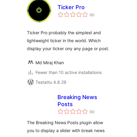
Ticker Pro
arvosanat
(0
)
yhteensä
Ticker Pro probably the simplest and
lightweight ticker in the world. Which
display your ticker ony any page or post.
Md Miraj Khan
Fewer than 10 active installations
Testattu 4.8.29
Breaking News
Posts
arvosanat
(0
)
yhteensä
The Breaking News Posts plugin allow
you to display a slider with break news