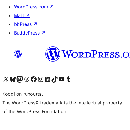
WordPress.com
↗
Matt
↗
bbPress
↗
BuddyPress
↗
Visit our X (formerly Twitter) account
Visit our Bluesky account
Visit our Mastodon account
Visit our Threads account
Visit our Facebook page
Visit our Instagram account
Visit our LinkedIn account
Visit our TikTok account
Näytä YouTube-kanava
Visit our Tumblr account
Koodi on runoutta.
The WordPress® trademark is the intellectual property
of the WordPress Foundation.