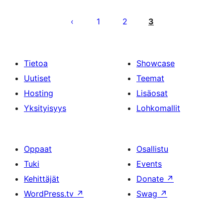
Artikkelien
sivutus
1
2
3
Tietoa
Showcase
Uutiset
Teemat
Hosting
Lisäosat
Yksityisyys
Lohkomallit
Oppaat
Osallistu
Tuki
Events
Kehittäjät
Donate
↗
WordPress.tv
↗
Swag
↗