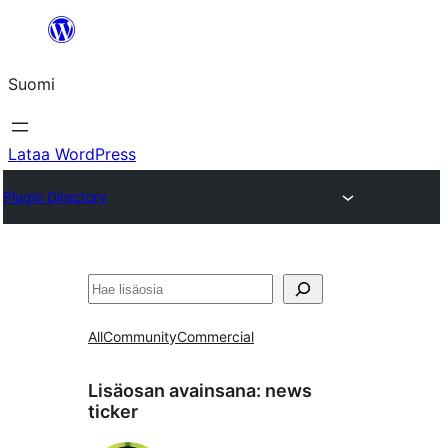
Siirry
sisältöön
Suomi
Lataa WordPress
Plugin Directory
Etsi
All
Community
Commercial
Lisäosan avainsana:
news
ticker