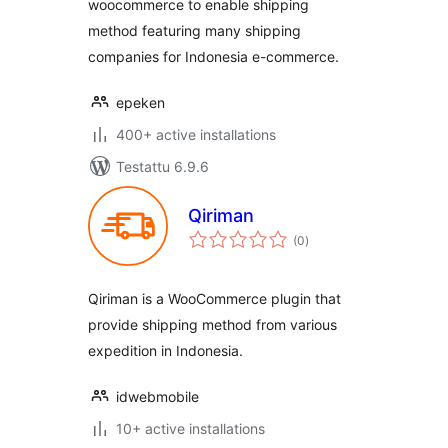
woocommerce to enable shipping
method featuring many shipping
companies for Indonesia e-commerce.
epeken
400+ active installations
Testattu 6.9.6
Qiriman
arvosanat
(0
)
yhteensä
Qiriman is a WooCommerce plugin that
provide shipping method from various
expedition in Indonesia.
idwebmobile
10+ active installations