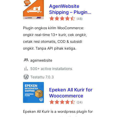
AgenWebsite
Shipping – Plugin
arvosanat
Ongkos Kirim &
(48
)
yhteensä
Generate Resi
Plugin ongkos kirim WooCommerce:
Otomatis Semua
ongkir real-time 13+ kurir, cek ongkir,
Kurir Indonesia
cetak resi otomatis, COD & subsidi
ongkir. Tanpa API pihak ketiga.
agenwebsite
500+ active installations
Testattu 7.0.3
Epeken All Kurir for
Woocommerce
arvosanat
(24
)
yhteensä
Epeken All Kurir is a wordpress plugin for