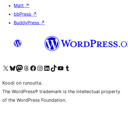
Matt
↗
bbPress
↗
BuddyPress
↗
Visit our X (formerly Twitter) account
Visit our Bluesky account
Visit our Mastodon account
Visit our Threads account
Visit our Facebook page
Visit our Instagram account
Visit our LinkedIn account
Visit our TikTok account
Näytä YouTube-kanava
Visit our Tumblr account
Koodi on runoutta.
The WordPress® trademark is the intellectual property
of the WordPress Foundation.