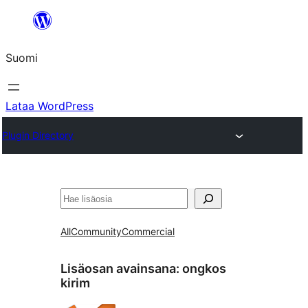
Siirry
sisältöön
Suomi
Lataa WordPress
Plugin Directory
Etsi
All
Community
Commercial
Lisäosan avainsana:
ongkos
kirim