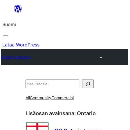
Siirry
sisältöön
Suomi
Lataa WordPress
Plugin Directory
Etsi
All
Community
Commercial
Lisäosan avainsana:
Ontario