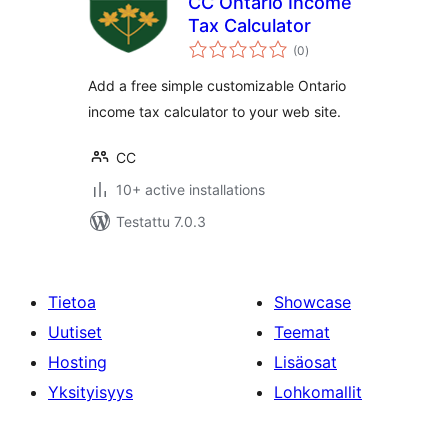
CC Ontario Income
Tax Calculator
arvosanat
(0
)
yhteensä
Add a free simple customizable Ontario
income tax calculator to your web site.
CC
10+ active installations
Testattu 7.0.3
Tietoa
Showcase
Uutiset
Teemat
Hosting
Lisäosat
Yksityisyys
Lohkomallit