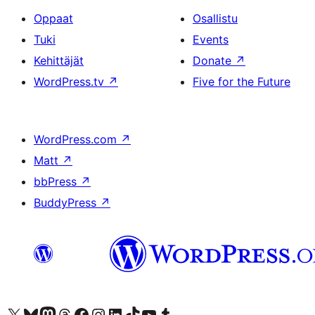
Oppaat
Osallistu
Tuki
Events
Kehittäjät
Donate
↗
WordPress.tv
↗
Five for the Future
WordPress.com
↗
Matt
↗
bbPress
↗
BuddyPress
↗
Visit our X (formerly Twitter) account
Visit our Bluesky account
Visit our Mastodon account
Visit our Threads account
Visit our Facebook page
Visit our Instagram account
Visit our LinkedIn account
Visit our TikTok account
Näytä YouTube-kanava
Visit our Tumblr account