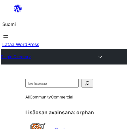
Siirry
sisältöön
Suomi
Lataa WordPress
Plugin Directory
Etsi
All
Community
Commercial
Lisäosan avainsana:
orphan