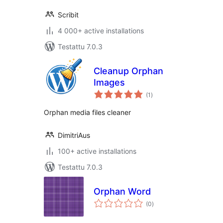
Scribit
4 000+ active installations
Testattu 7.0.3
Cleanup Orphan
Images
arvosanat
(1
)
yhteensä
Orphan media files cleaner
DimitriAus
100+ active installations
Testattu 7.0.3
Orphan Word
arvosanat
(0
)
yhteensä