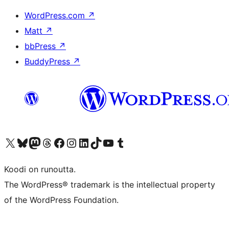
WordPress.com
↗
Matt
↗
bbPress
↗
BuddyPress
↗
Visit our X (formerly Twitter) account
Visit our Bluesky account
Visit our Mastodon account
Visit our Threads account
Visit our Facebook page
Visit our Instagram account
Visit our LinkedIn account
Visit our TikTok account
Näytä YouTube-kanava
Visit our Tumblr account
Koodi on runoutta.
The WordPress® trademark is the intellectual property
of the WordPress Foundation.