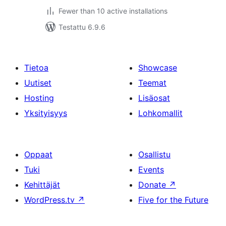
Fewer than 10 active installations
Testattu 6.9.6
Tietoa
Showcase
Uutiset
Teemat
Hosting
Lisäosat
Yksityisyys
Lohkomallit
Oppaat
Osallistu
Tuki
Events
Kehittäjät
Donate
↗
WordPress.tv
↗
Five for the Future