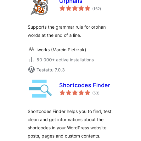
Orphans
arvosanat
(162
)
yhteensä
Supports the grammar rule for orphan
words at the end of a line.
iworks (Marcin Pietrzak)
50 000+ active installations
Testattu 7.0.3
Shortcodes Finder
arvosanat
(53
)
yhteensä
Shortcodes Finder helps you to find, test,
clean and get informations about the
shortcodes in your WordPress website
posts, pages and custom contents.