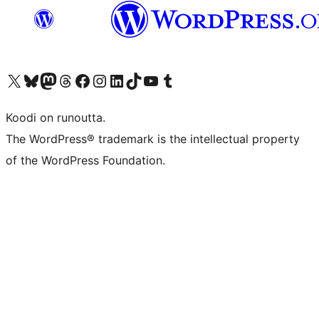
Visit our X (formerly Twitter) account
Visit our Bluesky account
Visit our Mastodon account
Visit our Threads account
Visit our Facebook page
Visit our Instagram account
Visit our LinkedIn account
Visit our TikTok account
Näytä YouTube-kanava
Visit our Tumblr account
Koodi on runoutta.
The WordPress® trademark is the intellectual property
of the WordPress Foundation.