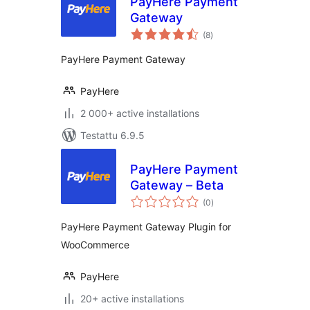
PayHere Payment
Gateway
arvosanat
(8
)
yhteensä
PayHere Payment Gateway
PayHere
2 000+ active installations
Testattu 6.9.5
PayHere Payment
Gateway – Beta
arvosanat
(0
)
yhteensä
PayHere Payment Gateway Plugin for
WooCommerce
PayHere
20+ active installations