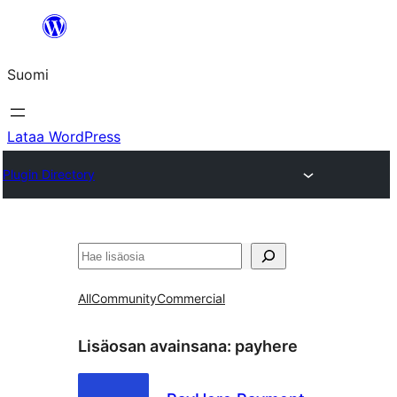
Siirry
sisältöön
Suomi
Lataa WordPress
Plugin Directory
Etsi
All
Community
Commercial
Lisäosan avainsana:
payhere