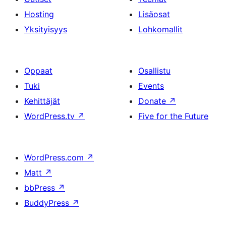
Hosting
Lisäosat
Yksityisyys
Lohkomallit
Oppaat
Osallistu
Tuki
Events
Kehittäjät
Donate
↗
WordPress.tv
↗
Five for the Future
WordPress.com
↗
Matt
↗
bbPress
↗
BuddyPress
↗