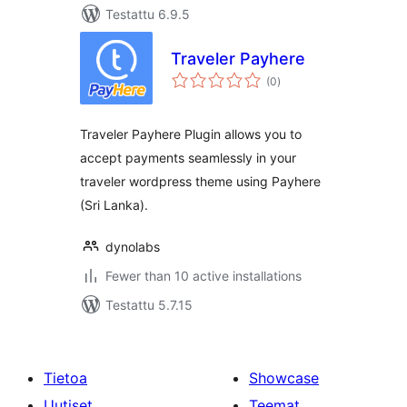
Testattu 6.9.5
Traveler Payhere
arvosanat
(0
)
yhteensä
Traveler Payhere Plugin allows you to
accept payments seamlessly in your
traveler wordpress theme using Payhere
(Sri Lanka).
dynolabs
Fewer than 10 active installations
Testattu 5.7.15
Tietoa
Showcase
Uutiset
Teemat