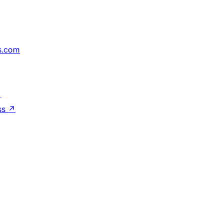
s.com
↗
ss
↗