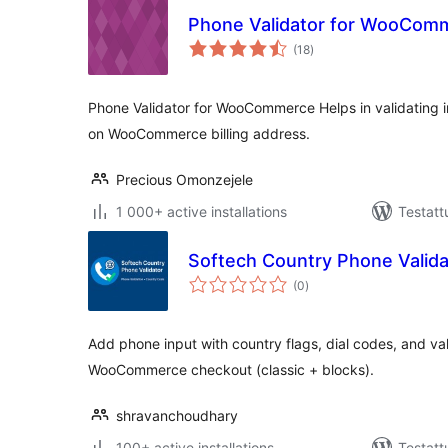
Phone Validator for WooCom
arvosanat
(18
)
yhteensä
Phone Validator for WooCommerce Helps in validating 
on WooCommerce billing address.
Precious Omonzejele
1 000+ active installations
Testatt
Softech Country Phone Valida
arvosanat
(0
)
yhteensä
Add phone input with country flags, dial codes, and va
WooCommerce checkout (classic + blocks).
shravanchoudhary
100+ active installations
Testatt