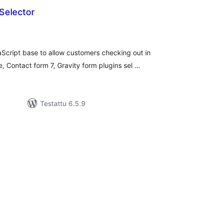
Selector
rvosanat
hteensä
Script base to allow customers checking out in
ontact form 7, Gravity form plugins sel …
Testattu 6.5.9