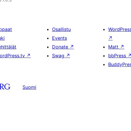
ppaat
Osallistu
WordPres
uki
Events
↗
hittäjät
Donate
↗
Matt
↗
ordPress.tv
↗
Swag
↗
bbPress
BuddyPre
Suomi