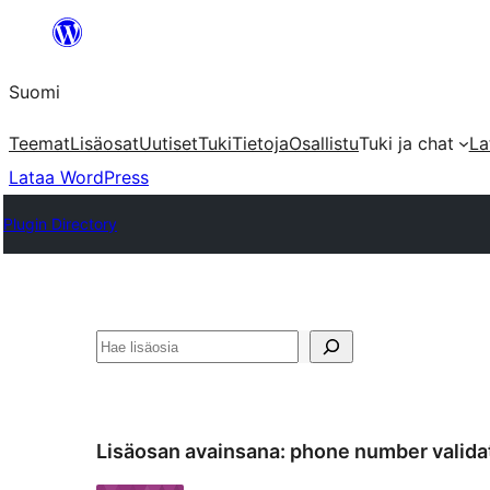
Siirry
sisältöön
Suomi
Teemat
Lisäosat
Uutiset
Tuki
Tietoja
Osallistu
Tuki ja chat
La
Lataa WordPress
Plugin Directory
Etsi
Lisäosan avainsana:
phone number valida