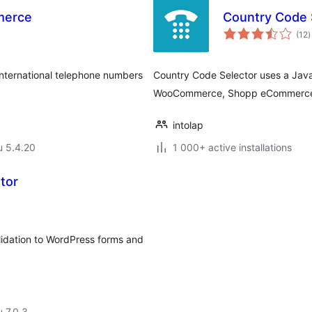
merce
Country Code 
a
(12
)
y
international telephone numbers
Country Code Selector uses a Java
WooCommerce, Shopp eCommerce, C
intolap
u 5.4.20
1 000+ active installations
tor
lidation to WordPress forms and
u 7.0.3