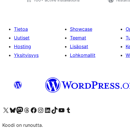
Tietoa
Showcase
O
Uutiset
Teemat
T
Hosting
Lisäosat
Ke
Yksityisyys
Lohkomallit
W
Visit our X (formerly Twitter) account
Visit our Bluesky account
Visit our Mastodon account
Visit our Threads account
Visit our Facebook page
Visit our Instagram account
Visit our LinkedIn account
Visit our TikTok account
Näytä YouTube-kanava
Visit our Tumblr account
Koodi on runoutta.