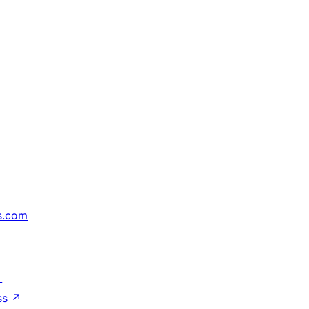
s.com
↗
ss
↗