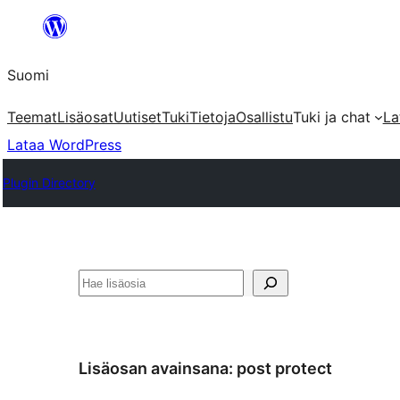
Siirry
sisältöön
Suomi
Teemat
Lisäosat
Uutiset
Tuki
Tietoja
Osallistu
Tuki ja chat
La
Lataa WordPress
Plugin Directory
Etsi
Lisäosan avainsana:
post protect