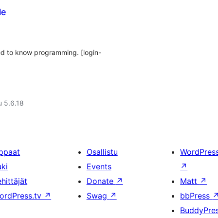
le
ed to know programming. [login-
u 5.6.18
ppaat
Osallistu
WordPres
uki
Events
↗
hittäjät
Donate
↗
Matt
↗
ordPress.tv
↗
Swag
↗
bbPress
BuddyPre