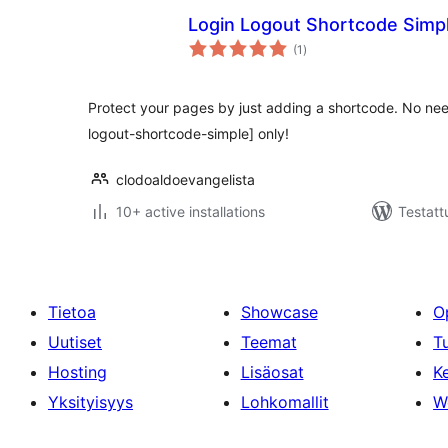
Login Logout Shortcode Simp
arvosanat
(1
)
yhteensä
Protect your pages by just adding a shortcode. No ne
logout-shortcode-simple] only!
clodoaldoevangelista
10+ active installations
Testatt
Tietoa
Showcase
O
Uutiset
Teemat
T
Hosting
Lisäosat
Ke
Yksityisyys
Lohkomallit
W