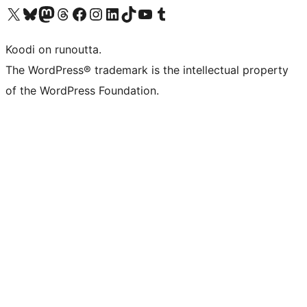
Visit our X (formerly Twitter) account
Visit our Bluesky account
Visit our Mastodon account
Visit our Threads account
Visit our Facebook page
Visit our Instagram account
Visit our LinkedIn account
Visit our TikTok account
Näytä YouTube-kanava
Visit our Tumblr account
Koodi on runoutta.
The WordPress® trademark is the intellectual property
of the WordPress Foundation.