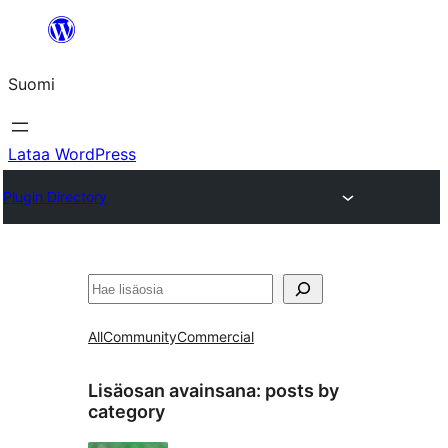
Siirry
sisältöön
Suomi
Lataa WordPress
Plugin Directory
Etsi
All
Community
Commercial
Lisäosan avainsana:
posts by
category