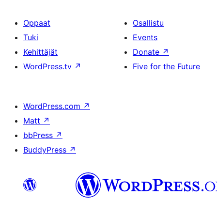
Oppaat
Osallistu
Tuki
Events
Kehittäjät
Donate
↗
WordPress.tv
↗
Five for the Future
WordPress.com
↗
Matt
↗
bbPress
↗
BuddyPress
↗