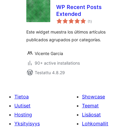
WP Recent Posts
Extended
arvosanat
(1
)
yhteensä
Este widget muestra los últimos artículos
publicados agrupados por categorías.
Vicente Garcia
90+ active installations
Testattu 4.8.29
Tietoa
Showcase
Uutiset
Teemat
Hosting
Lisäosat
Yksityisyys
Lohkomallit