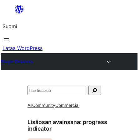
Siirry
sisältöön
Suomi
Lataa WordPress
Plugin Directory
Etsi
All
Community
Commercial
Lisäosan avainsana:
progress
indicator