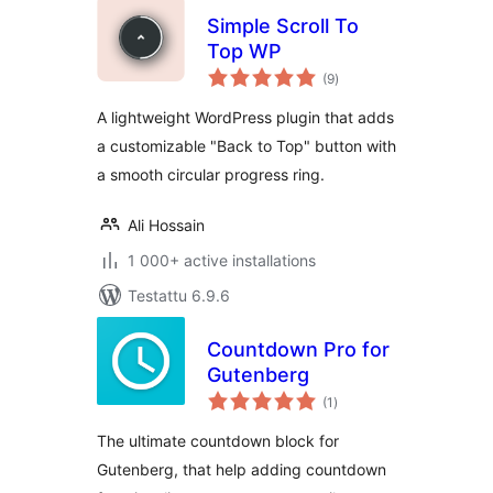
Simple Scroll To
Top WP
arvosanat
(9
)
yhteensä
A lightweight WordPress plugin that adds
a customizable "Back to Top" button with
a smooth circular progress ring.
Ali Hossain
1 000+ active installations
Testattu 6.9.6
Countdown Pro for
Gutenberg
arvosanat
(1
)
yhteensä
The ultimate countdown block for
Gutenberg, that help adding countdown