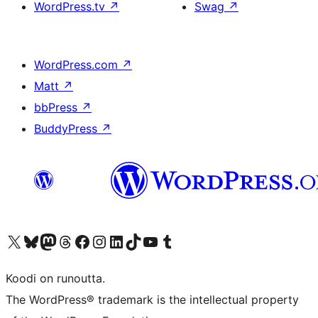
WordPress.tv
↗
Swag
↗
WordPress.com
↗
Matt
↗
bbPress
↗
BuddyPress
↗
Visit our X (formerly Twitter) account
Visit our Bluesky account
Visit our Mastodon account
Visit our Threads account
Visit our Facebook page
Visit our Instagram account
Visit our LinkedIn account
Visit our TikTok account
Näytä YouTube-kanava
Visit our Tumblr account
Koodi on runoutta.
The WordPress® trademark is the intellectual property