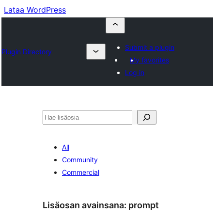
Lataa WordPress
Submit a plugin
Plugin Directory
My favorites
Log in
Etsi
All
Community
Commercial
Lisäosan avainsana:
prompt