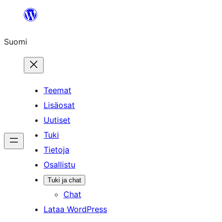
Siirry
sisältöön
Suomi
Teemat
Lisäosat
Uutiset
Tuki
Tietoja
Osallistu
Tuki ja chat
Chat
Lataa WordPress