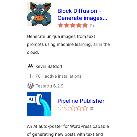
Block Diffusion –
Generate images
arvosanat
from text prompts
(1
)
yhteensä
Generate unique images from text
prompts using machine learning, all in the
cloud.
Kevin Batdorf
70+ active installations
Testattu 6.2.9
Pipeline Publisher
arvosanat
(0
)
yhteensä
An AI auto-poster for WordPress capable
of generating new posts with text and