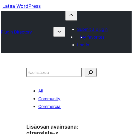
Lataa WordPress
Submit a plugin
Plugin Directory
My favorites
Log in
Etsi
All
Community
Commercial
Lisäosan avainsana:
qtranslate-x