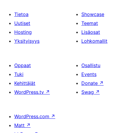
Tietoa
Showcase
Uutiset
Teemat
Hosting
Lisäosat
Yksityisyys
Lohkomallit
Oppaat
Osallistu
Tuki
Events
Kehittäjät
Donate
↗
WordPress.tv
↗
Swag
↗
WordPress.com
↗
Matt
↗