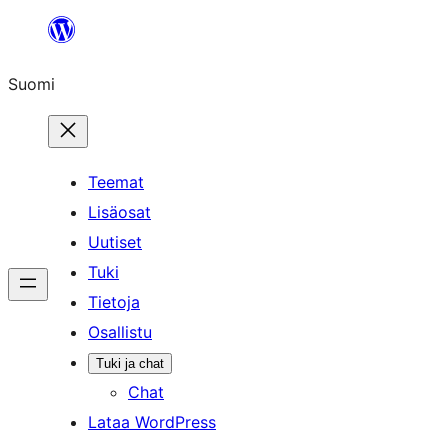
Siirry
sisältöön
Suomi
Teemat
Lisäosat
Uutiset
Tuki
Tietoja
Osallistu
Tuki ja chat
Chat
Lataa WordPress