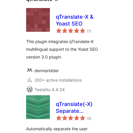
qTranslate-X &
Yoast SEO
arvosanat
(1
)
yhteensä
This plugin integrates qTranslate-X
multilingual support to the Yoast SEO
version 3.0 plugin.
dennisridder
200+ active installations
Testattu 4.4.34
qTranslate(-X)
Separate
arvosanat
Comments
(5
)
yhteensä
Automatically separate the user