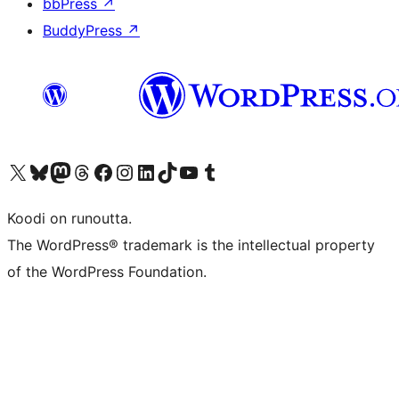
bbPress
↗
BuddyPress
↗
Visit our X (formerly Twitter) account
Visit our Bluesky account
Visit our Mastodon account
Visit our Threads account
Visit our Facebook page
Visit our Instagram account
Visit our LinkedIn account
Visit our TikTok account
Näytä YouTube-kanava
Visit our Tumblr account
Koodi on runoutta.
The WordPress® trademark is the intellectual property
of the WordPress Foundation.