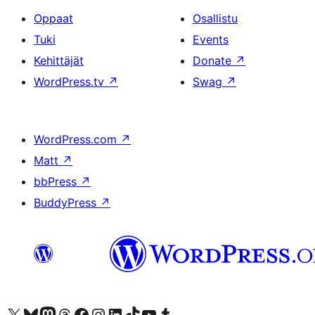
Oppaat
Osallistu
Tuki
Events
Kehittäjät
Donate
↗
WordPress.tv
↗
Swag
↗
WordPress.com
↗
Matt
↗
bbPress
↗
BuddyPress
↗
Visit our X (formerly Twitter) account
Visit our Bluesky account
Visit our Mastodon account
Visit our Threads account
Visit our Facebook page
Visit our Instagram account
Visit our LinkedIn account
Visit our TikTok account
Näytä YouTube-kanava
Visit our Tumblr account