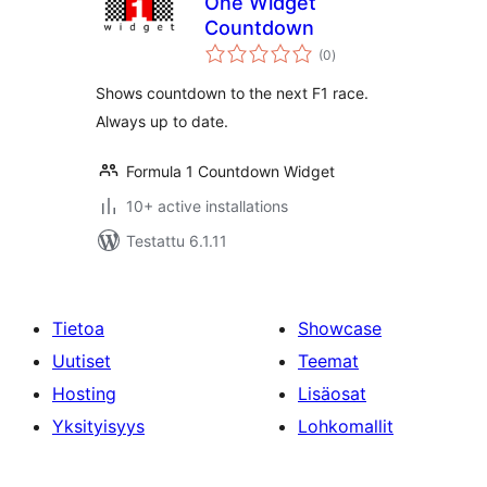
One Widget
Countdown
arvosanat
(0
)
yhteensä
Shows countdown to the next F1 race.
Always up to date.
Formula 1 Countdown Widget
10+ active installations
Testattu 6.1.11
Tietoa
Showcase
Uutiset
Teemat
Hosting
Lisäosat
Yksityisyys
Lohkomallit