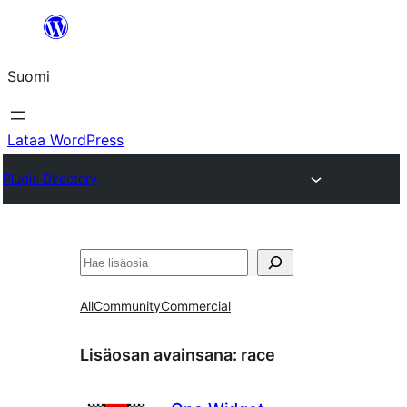
Siirry
sisältöön
Suomi
Lataa WordPress
Plugin Directory
Etsi
All
Community
Commercial
Lisäosan avainsana:
race