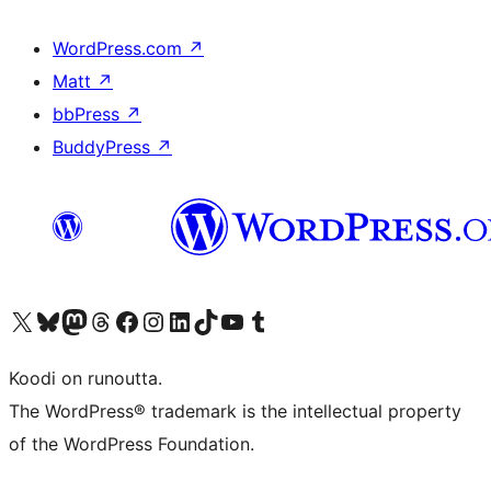
WordPress.com
↗
Matt
↗
bbPress
↗
BuddyPress
↗
Visit our X (formerly Twitter) account
Visit our Bluesky account
Visit our Mastodon account
Visit our Threads account
Visit our Facebook page
Visit our Instagram account
Visit our LinkedIn account
Visit our TikTok account
Näytä YouTube-kanava
Visit our Tumblr account
Koodi on runoutta.
The WordPress® trademark is the intellectual property
of the WordPress Foundation.