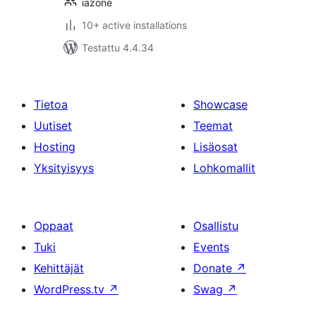
iazone
10+ active installations
Testattu 4.4.34
Tietoa
Showcase
Uutiset
Teemat
Hosting
Lisäosat
Yksityisyys
Lohkomallit
Oppaat
Osallistu
Tuki
Events
Kehittäjät
Donate
↗
WordPress.tv
↗
Swag
↗