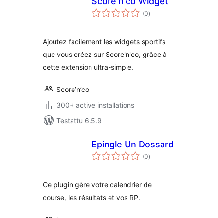
Score'n'co Widget
arvosanat
(0
)
yhteensä
Ajoutez facilement les widgets sportifs
que vous créez sur Score'n'co, grâce à
cette extension ultra-simple.
Score’n’co
300+ active installations
Testattu 6.5.9
Epingle Un Dossard
arvosanat
(0
)
yhteensä
Ce plugin gère votre calendrier de
course, les résultats et vos RP.