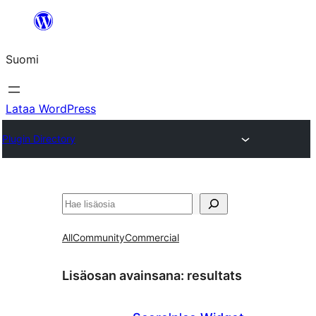
Siirry
sisältöön
Suomi
Lataa WordPress
Plugin Directory
Etsi
All
Community
Commercial
Lisäosan avainsana:
resultats