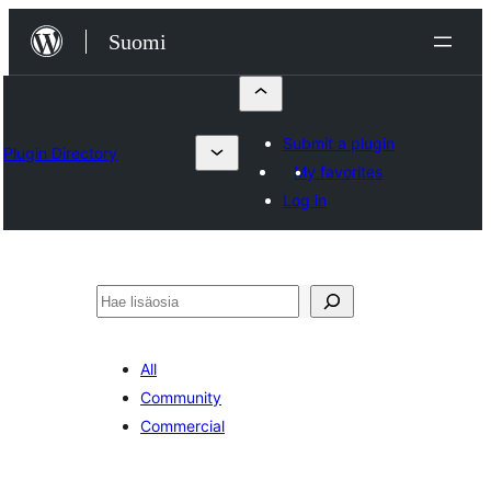
Siirry
Suomi
sisältöön
Submit a plugin
Plugin Directory
My favorites
Log in
Etsi
All
Community
Commercial