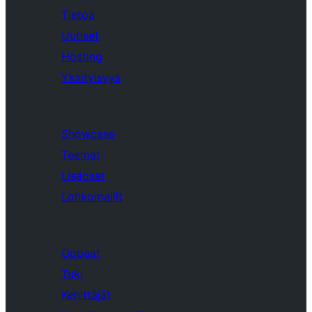
Tietoa
Uutiset
Hosting
Yksityisyys
Showcase
Teemat
Lisäosat
Lohkomallit
Oppaat
Tuki
Kehittäjät