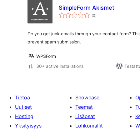
SimpleForm Akismet
arvosanat
(0
)
yhteensä
Do you get junk emails through your contact form? Thi
prevent spam submission.
WPSForm
30+ active installations
Testatt
Tietoa
Showcase
O
Uutiset
Teemat
T
Hosting
Lisäosat
Ke
Yksityisyys
Lohkomallit
W