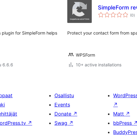
SimpleForm r
a
(0
)
y
s plugin for SimpleForm helps
Protect your contact form from s
WPSForm
u 6.6.6
10+ active installations
ppaat
Osallistu
WordPres
uki
Events
↗
hittäjät
Donate
↗
Matt
↗
ordPress.tv
↗
Swag
↗
bbPress
BuddyPre