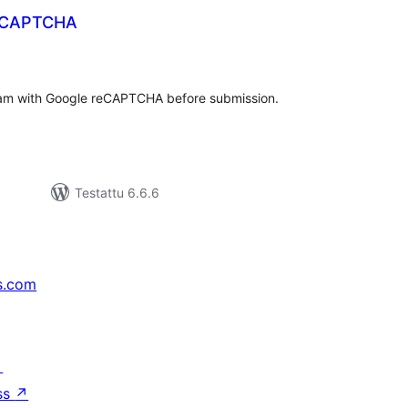
eCAPTCHA
rvosanat
hteensä
pam with Google reCAPTCHA before submission.
Testattu 6.6.6
s.com
↗
ss
↗