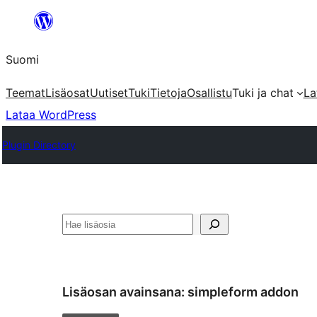
Siirry
sisältöön
Suomi
Teemat
Lisäosat
Uutiset
Tuki
Tietoja
Osallistu
Tuki ja chat
La
Lataa WordPress
Plugin Directory
Etsi
Lisäosan avainsana:
simpleform addon