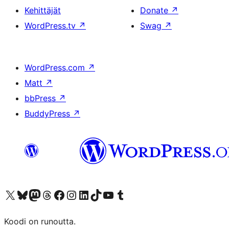
Kehittäjät
Donate
↗
WordPress.tv
↗
Swag
↗
WordPress.com
↗
Matt
↗
bbPress
↗
BuddyPress
↗
Visit our X (formerly Twitter) account
Visit our Bluesky account
Visit our Mastodon account
Visit our Threads account
Visit our Facebook page
Visit our Instagram account
Visit our LinkedIn account
Visit our TikTok account
Näytä YouTube-kanava
Visit our Tumblr account
Koodi on runoutta.