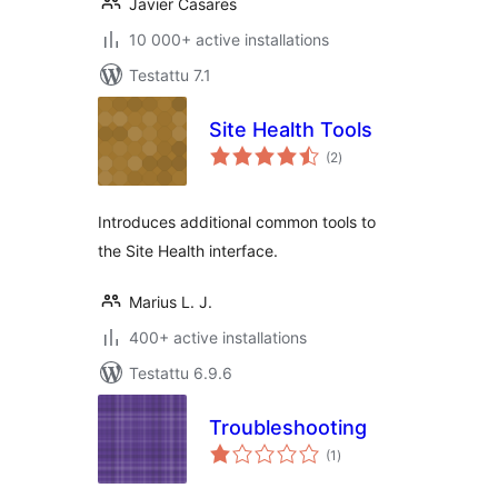
Javier Casares
10 000+ active installations
Testattu 7.1
Site Health Tools
arvosanat
(2
)
yhteensä
Introduces additional common tools to
the Site Health interface.
Marius L. J.
400+ active installations
Testattu 6.9.6
Troubleshooting
arvosanat
(1
)
yhteensä