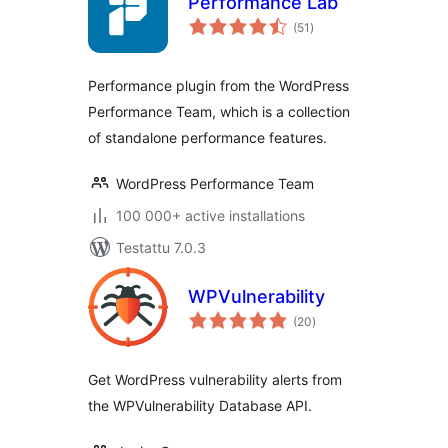
Performance Lab
arvosanat
(51
)
yhteensä
Performance plugin from the WordPress
Performance Team, which is a collection
of standalone performance features.
WordPress Performance Team
100 000+ active installations
Testattu 7.0.3
WPVulnerability
arvosanat
(20
)
yhteensä
Get WordPress vulnerability alerts from
the WPVulnerability Database API.