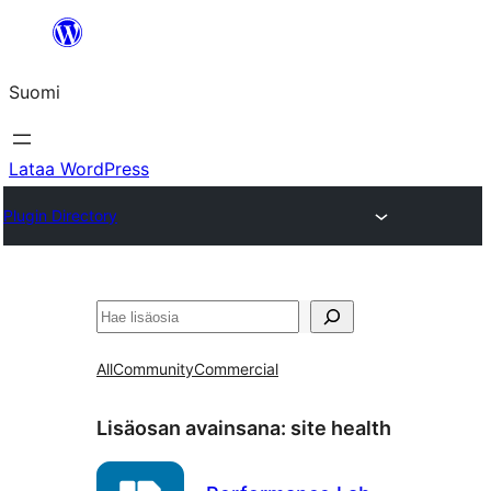
Siirry
sisältöön
Suomi
Lataa WordPress
Plugin Directory
Etsi
All
Community
Commercial
Lisäosan avainsana:
site health