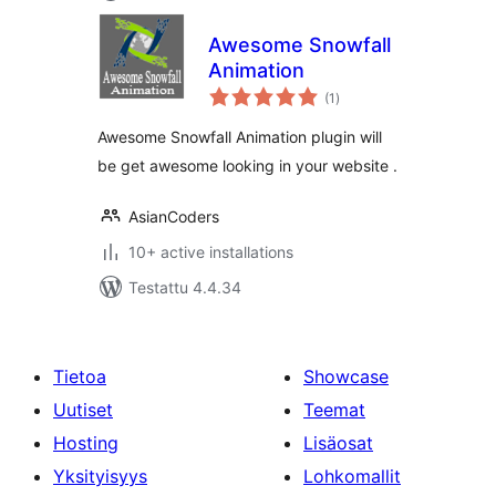
Awesome Snowfall
Animation
arvosanat
(1
)
yhteensä
Awesome Snowfall Animation plugin will
be get awesome looking in your website .
AsianCoders
10+ active installations
Testattu 4.4.34
Tietoa
Showcase
Uutiset
Teemat
Hosting
Lisäosat
Yksityisyys
Lohkomallit