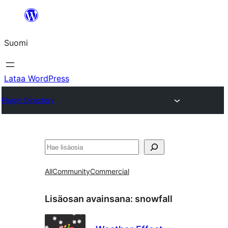
Siirry
sisältöön
Suomi
Lataa WordPress
Plugin Directory
Etsi
All
Community
Commercial
Lisäosan avainsana:
snowfall