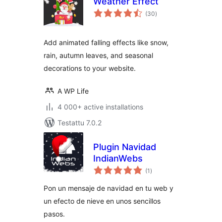
Weather Effect
arvosanat
(30
)
yhteensä
Add animated falling effects like snow,
rain, autumn leaves, and seasonal
decorations to your website.
A WP Life
4 000+ active installations
Testattu 7.0.2
Plugin Navidad
IndianWebs
arvosanat
(1
)
yhteensä
Pon un mensaje de navidad en tu web y
un efecto de nieve en unos sencillos
pasos.