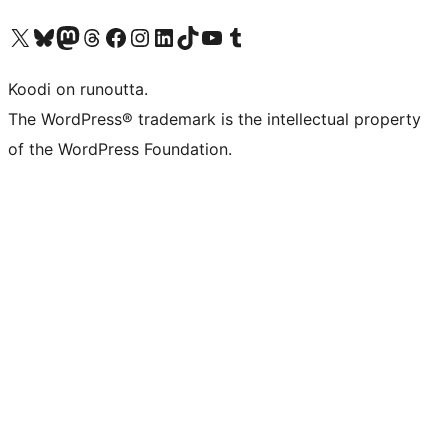
Visit our X (formerly Twitter) account
Visit our Bluesky account
Visit our Mastodon account
Visit our Threads account
Visit our Facebook page
Visit our Instagram account
Visit our LinkedIn account
Visit our TikTok account
Näytä YouTube-kanava
Visit our Tumblr account
Koodi on runoutta.
The WordPress® trademark is the intellectual property
of the WordPress Foundation.