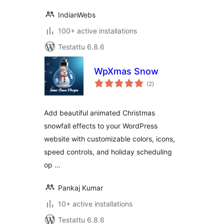
IndianWebs
100+ active installations
Testattu 6.8.6
WpXmas Snow
arvosanat
(2
)
yhteensä
Add beautiful animated Christmas
snowfall effects to your WordPress
website with customizable colors, icons,
speed controls, and holiday scheduling
op …
Pankaj Kumar
10+ active installations
Testattu 6.8.6