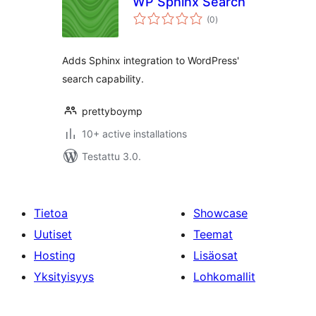
WP Sphinx Search
arvosanat
(0
)
yhteensä
Adds Sphinx integration to WordPress'
search capability.
prettyboymp
10+ active installations
Testattu 3.0.
Tietoa
Showcase
Uutiset
Teemat
Hosting
Lisäosat
Yksityisyys
Lohkomallit