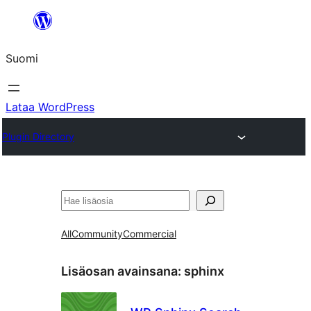
Siirry
sisältöön
Suomi
Lataa WordPress
Plugin Directory
Etsi
All
Community
Commercial
Lisäosan avainsana:
sphinx