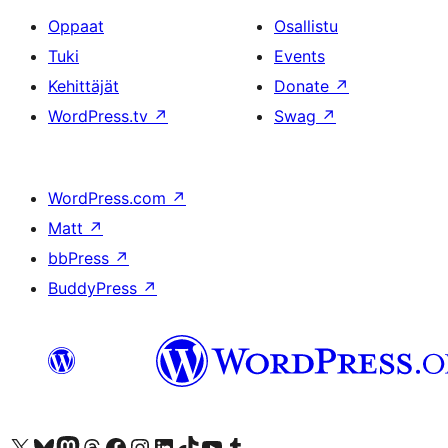
Oppaat
Osallistu
Tuki
Events
Kehittäjät
Donate
↗
WordPress.tv
↗
Swag
↗
WordPress.com
↗
Matt
↗
bbPress
↗
BuddyPress
↗
Visit our X (formerly Twitter) account
Visit our Bluesky account
Visit our Mastodon account
Visit our Threads account
Visit our Facebook page
Visit our Instagram account
Visit our LinkedIn account
Visit our TikTok account
Näytä YouTube-kanava
Visit our Tumblr account